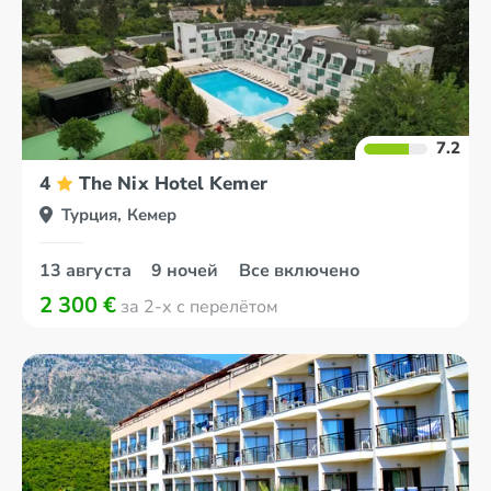
7.2
4
The Nix Hotel Kemer
Турция, Кемер
13 августа
9 ночей
Все включено
2 300 €
за 2-х с перелётом