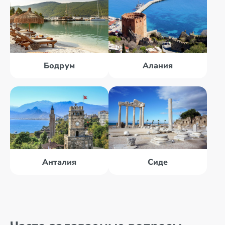
Бодрум
Алания
Анталия
Сиде