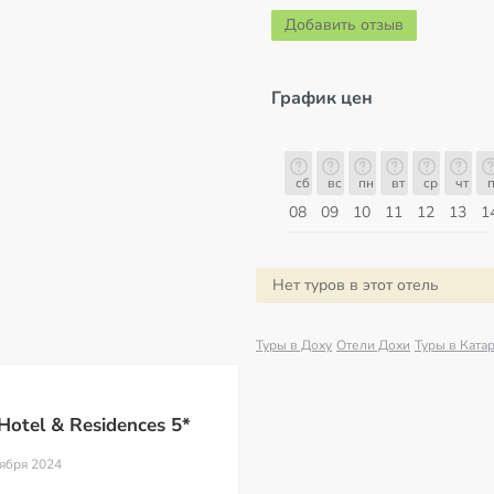
Добавить отзыв
График цен
сб
вс
пн
вт
ср
чт
пт
сб
сб
вс
пн
вт
ср
чт
п
15
16
17
18
19
20
21
22
08
09
10
11
12
13
1
Август
Нет туров в этот отель
Туры в Доху
Отели Дохи
Туры в Ката
otel & Residences 5*
тября 2024