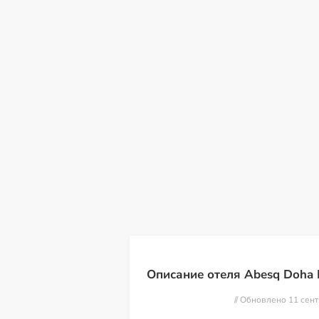
сб
вс
пн
вт
ср
чт
пт
08
09
10
11
12
13
14
Описание отеля Abesq Doha H
// Обновлено 11 сен