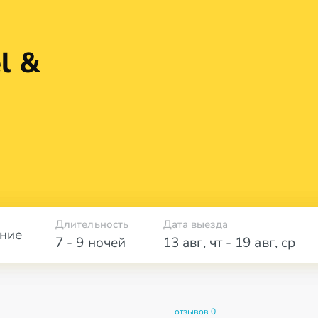
l &
Длительность
Дата выезда
ние
7 - 9 ночей
13 авг
,
чт
-
19 авг
,
ср
отзывов 0