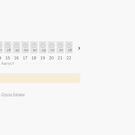
т
сб
вс
пн
вт
ср
чт
пт
сб
сб
вс
пн
вт
ср
чт
4
15
16
17
18
19
20
21
22
08
09
10
11
12
13
Август
р
Отели Катара