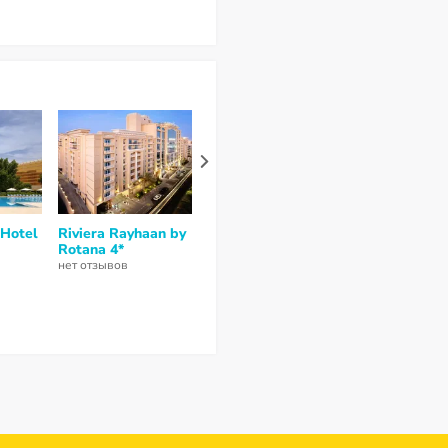
 Hotel
Riviera Rayhaan by
DusitD2 Salwa
Ibis Doha 3*
Rotana 4*
Doha 5*
нет отзывов
нет отзывов
нет отзывов