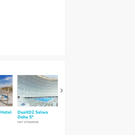
 Hotel
DusitD2 Salwa
Souq Waqif
DoubleTree 
Doha 5*
Boutique Hotels 5*
Hilton Doha 
Town 5*
нет отзывов
нет отзывов
нет отзывов