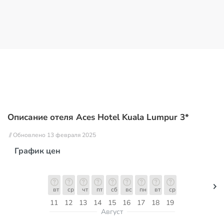
Описание отеля Aces Hotel Kuala Lumpur 3*
// Обновлено 13 февраля 2025
График цен
вт
ср
чт
пт
сб
вс
пн
вт
ср
11
12
13
14
15
16
17
18
19
Август