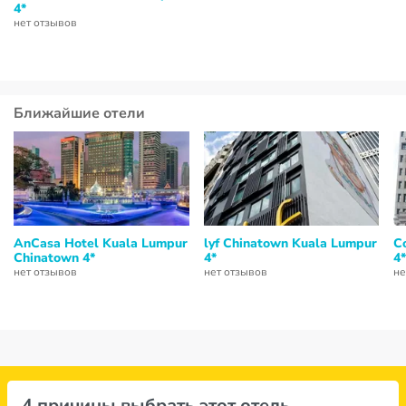
4*
нет отзывов
Ближайшие отели
AnCasa Hotel Kuala Lumpur
lyf Chinatown Kuala Lumpur
C
Chinatown 4*
4*
4*
нет отзывов
нет отзывов
не
4 причины выбрать этот отель