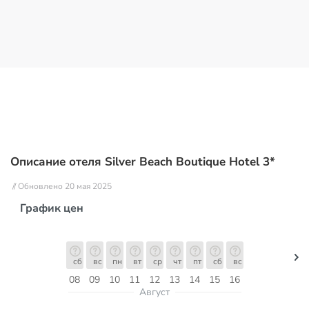
Описание отеля Silver Beach Boutique Hotel 3*
// Обновлено 20 мая 2025
График цен
сб
вс
пн
вт
ср
чт
пт
сб
вс
08
09
10
11
12
13
14
15
16
Август