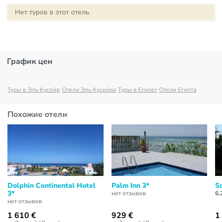
Нет туров в этот отель
График цен
Туры в Эль Кусейр
Отели Эль Кусейра
Туры в Египет
Отели Египта
Похожие отели
Dolphin Continental Hotel
Palm Inn 3*
S
3*
нет отзывов
6,
нет отзывов
1 610 €
929 €
1