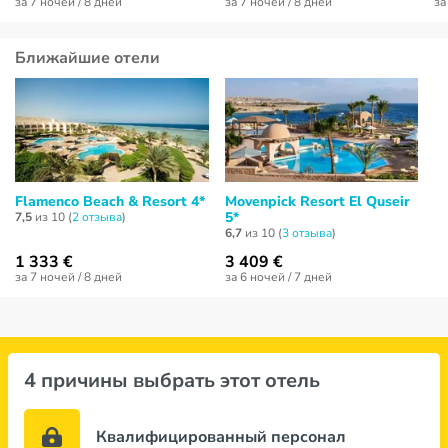
за 7 ночей / 8 дней
за 7 ночей / 8 дней
за
Ближайшие отели
Flamenco Beach & Resort 4*
Movenpick Resort El Quseir
5*
7,5
из 10 (
2 отзывa
)
6,7
из 10 (
3 отзывa
)
1 333 €
3 409 €
за 7 ночей / 8 дней
за 6 ночей / 7 дней
4 причины выбрать этот отель
Квалифицированный персонал