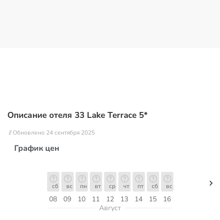
Описание отеля 33 Lake Terrace 5*
// Обновлено 24 сентября 2025
График цен
сб
вс
пн
вт
ср
чт
пт
сб
вс
08
09
10
11
12
13
14
15
16
Август