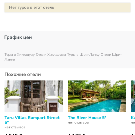
Нет туров в этот отель
График цен
Туры в Хиккадуву
Отели Хиккадувы
Туры в Шри-Ланку
Отели Шри-
Ланки
Похожие отели
Taru Villas Rampart Street
The River House 5*
K
5*
нет отзывов
не
нет отзывов