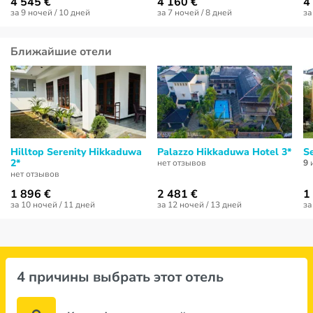
4 545 €
4 160 €
4
за 9 ночей / 10 дней
за 7 ночей / 8 дней
за
Ближайшие отели
Hilltop Serenity Hikkaduwa
Palazzo Hikkaduwa Hotel 3*
Se
2*
нет отзывов
9
и
нет отзывов
1 896 €
2 481 €
1
за 10 ночей / 11 дней
за 12 ночей / 13 дней
за
4 причины выбрать этот отель