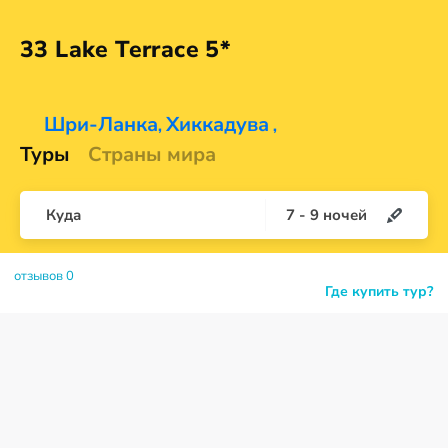
33 Lake
Terrace 5*
Шри-Ланка
Хиккадува
,
,
Туры
Страны мира
Куда
7
-
9
ночей
отзывов 0
Где купить тур?