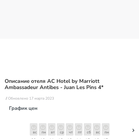
Описание отеля AC Hotel by Marriott
Ambassadeur Antibes - Juan Les Pins 4*
// Обновлено 17 марта 2023
График цен
вс
пн
вт
ср
чт
пт
сб
вс
пн