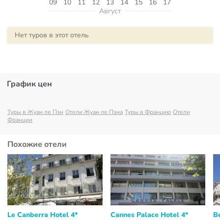
09
10
11
12
13
14
15
16
17
Август
Нет туров в этот отель
График цен
Туры в Жуан ле Пэн
Отели Жуан ле Пэна
Туры в Францию
Отели
Франции
Похожие отели
Le Canberra Hotel 4*
Cannes Palace Hotel 4*
B