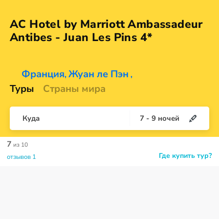
AC Hotel by Marriott Ambassadeur
Antibes - Juan Les
Pins 4*
Франция
Жуан ле Пэн
,
,
Туры
Страны мира
Куда
7
-
9
ночей
7
из 10
Где купить тур?
отзывов 1