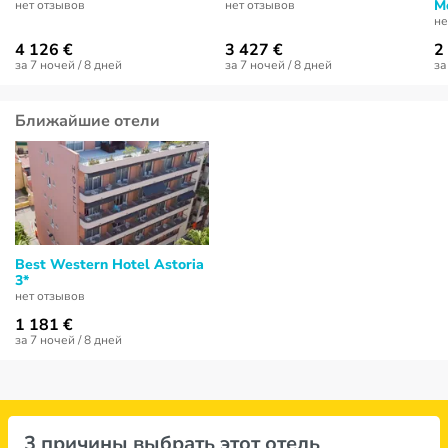
M
нет отзывов
нет отзывов
не
4 126 €
3 427 €
2
за 7 ночей / 8 дней
за 7 ночей / 8 дней
за
Ближайшие отели
Best Western Hotel Astoria
3*
нет отзывов
1 181 €
за 7 ночей / 8 дней
3 причины выбрать этот отель