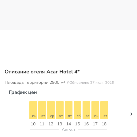
Описание отеля Acar Hotel 4*
Площадь территории
2900 м²
// Обновлено 27 июля 2026
График цен
пн
вт
ср
чт
пт
сб
вс
пн
вт
10
11
12
13
14
15
16
17
18
Август