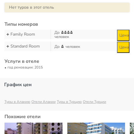
Нет туров в этот отель
Типы номеров
До
Family Room
Цена
человек
Standard Room
До
человек
Цена
Услуги в отеле
год реновации: 2015
График цен
Туры в Аланию
Отели Алании
Туры в Турцию
Отели Турции
Похожие отели