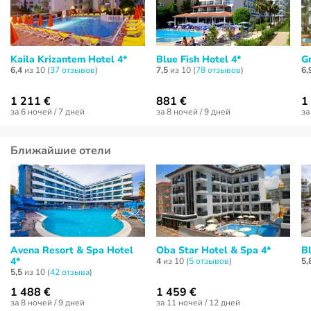
Kaila Krizantem Hotel 4*
Blue Fish Hotel 4*
Gr
6,4
из 10 (
37 отзывов
)
7,5
из 10 (
78 отзывов
)
6,
1 211 €
881 €
1
за 6 ночей / 7 дней
за 8 ночей / 9 дней
за
Ближайшие отели
Avena Resort & Spa Hotel
Oba Star Hotel & Spa 4*
B
4*
4
из 10 (
5 отзывов
)
5,
5,5
из 10 (
42 отзывa
)
1 488 €
1 459 €
за 8 ночей / 9 дней
за 11 ночей / 12 дней