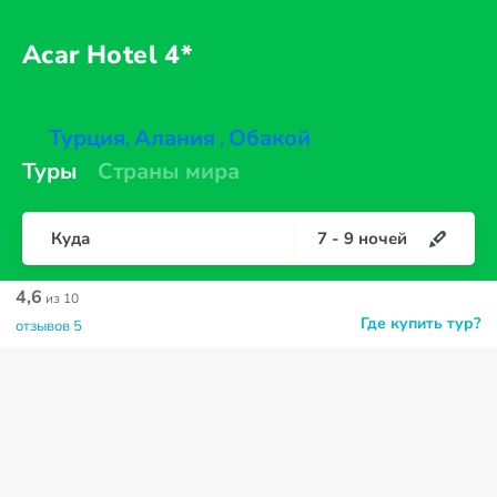
Acar
Hotel 4*
Турция
Алания
Обакой
,
,
Туры
Страны мира
Куда
7
-
9
ночей
4,6
из 10
Где купить тур?
отзывов 5