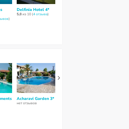
ss
Delfinia Hotel 4*
Elea Beach Hotel 4*
Nobilis Corfu
5,8
из 10 (
4 отзывa
)
6,7
из 10 (
3 отзывa
)
нет отзывов
зывов
)
tments
Acharavi Garden 3*
Elena Apartments
Tzilios Studi
Corfu 2*
нет отзывов
нет отзывов
нет отзывов