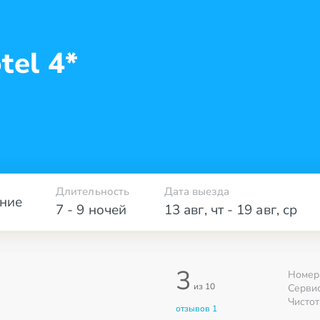
tel 4*
Длительность
Дата выезда
ние
7 - 9 ночей
13 авг
,
чт
-
19 авг
,
ср
3
Номер
из 10
Серви
Чистот
отзывов 1