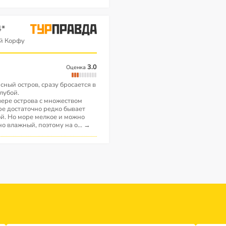
4*
ей Корфу
3.0
Оценка
сный остров, сразу бросается в
лубой.
вере острова с множеством
ре достаточно редко бывает
й. Но море мелкое и можно
но влажный, поэтому на о
...
→