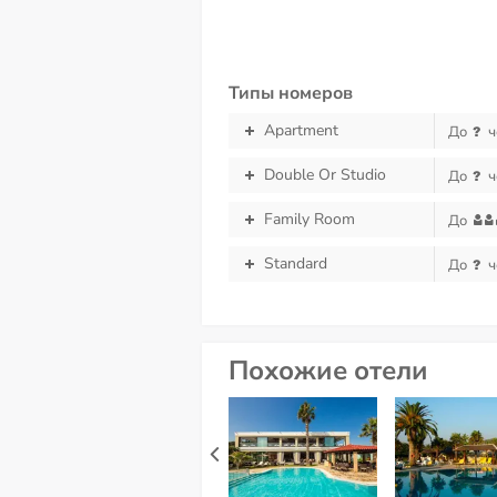
Типы номеров
Apartment
До
ч
Double Or Studio
До
ч
Family Room
До
Standard
До
ч
Похожие отели