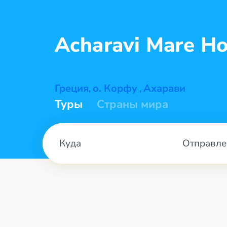
Acharavi Mare
Ho
Греция
о. Корфу
Ахарави
,
,
Туры
Страны мира
Отправле