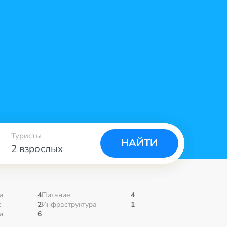
Туристы
НАЙТИ
2 взрослых
а
4
Питание
4
с
2
Инфраструктура
1
а
6