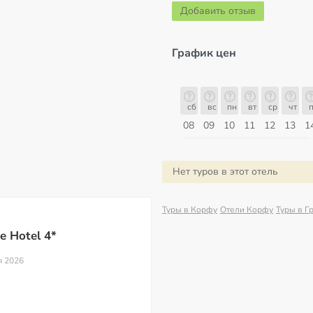
Добавить отзыв
График цен
сб
вс
пн
вт
ср
чт
пт
сб
сб
вс
пн
вт
ср
чт
п
15
16
17
18
19
20
21
22
08
09
10
11
12
13
1
Август
Нет туров в этот отель
Туры в Корфу
Отели Корфу
Туры в Г
e Hotel 4*
я 2026