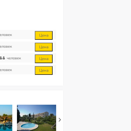
еловек
Цена
еловек
Цена
человек
Цена
еловек
Цена