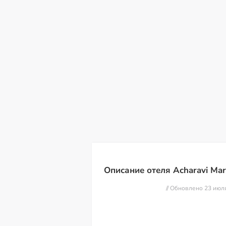
сб
вс
пн
вт
ср
чт
пт
08
09
10
11
12
13
14
Описание отеля Acharavi Mar
// Обновлено 23 июл