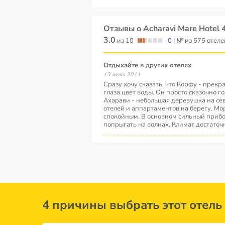
Отзывы о Acharavi Mare Hotel 
3.0
из 10
0
|
№
из 575 отел
Отдыхайте в других отелях
13 июля 2011
Сразу хочу сказать, что Корфу - прекра
глаза цвет воды. Он просто сказочно го
Ахарави - небольшая деревушка на се
отелей и аппартаментов на берегу. Мо
спокойным. В основном сильный прибо
попрыгать на волнах. Климат достаточ
4 причины выбрать этот отель