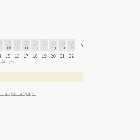
т
сб
вс
пн
вт
ср
чт
пт
сб
сб
вс
пн
вт
ср
чт
4
15
16
17
18
19
20
21
22
08
09
10
11
12
13
Август
рецию
Отели Греции