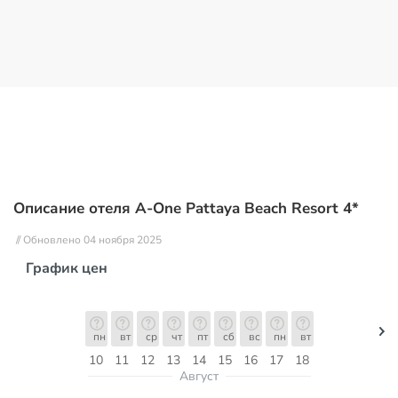
Описание отеля A-One Pattaya Beach Resort 4*
// Обновлено 04 ноября 2025
График цен
пн
вт
ср
чт
пт
сб
вс
пн
вт
10
11
12
13
14
15
16
17
18
Август