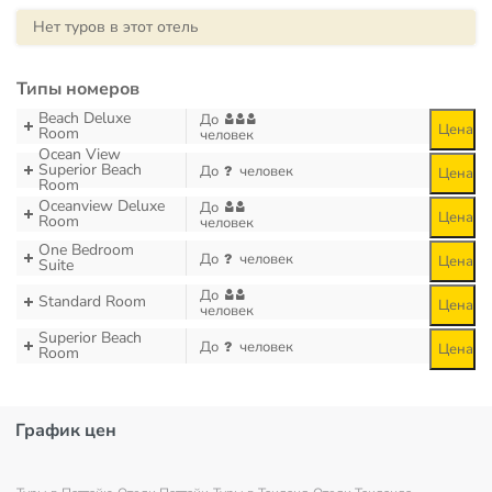
Нет туров в этот отель
Типы номеров
Beach Deluxe
До
Цена
Room
человек
Ocean View
Superior Beach
До
человек
Цена
Room
Oceanview Deluxe
До
Цена
Room
человек
One Bedroom
До
человек
Цена
Suite
До
Standard Room
Цена
человек
Superior Beach
До
человек
Цена
Room
График цен