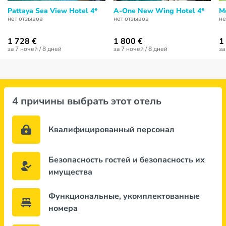
Pattaya Sea View Hotel 4*
A-One New Wing Hotel 4*
M
нет отзывов
нет отзывов
не
1 728 €
1 800 €
1
за 7 ночей / 8 дней
за 7 ночей / 8 дней
за
4 причины выбрать этот отель
Квалифицированный персонал
Безопасность гостей и безопасность их
имущества
Функциональные, укомплектованные
номера