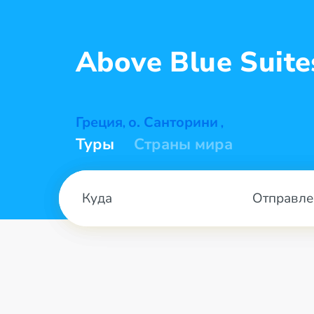
Above Blue
Suite
Греция
о. Санторини
,
,
Туры
Страны мира
Отправле