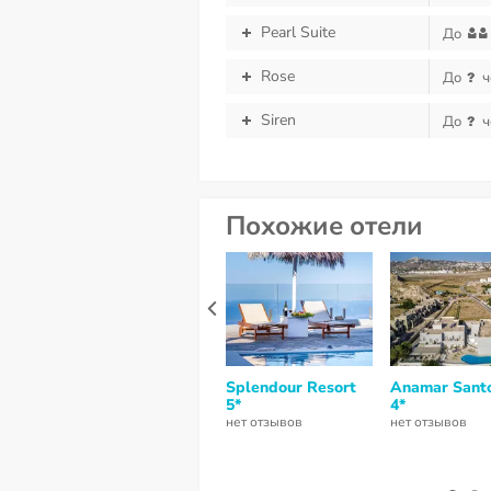
Pearl Suite
До
Rose
До
ч
Siren
До
ч
Похожие отели
Splendour Resort
Anamar Santo
5*
4*
нет отзывов
нет отзывов