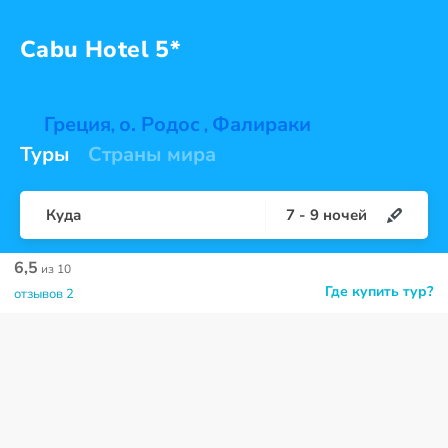
Cabu
Hotel 5*
Греция
о. Родос
Фалираки
,
,
Туры
Страны мира
Куда
7
-
9
ночей
6,5
из 10
Где купить тур?
отзывов 2