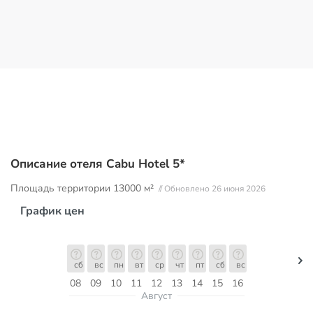
Описание отеля Cabu Hotel 5*
Площадь территории
13000 м²
// Обновлено 26 июня 2026
График цен
сб
вс
пн
вт
ср
чт
пт
сб
вс
08
09
10
11
12
13
14
15
16
Август