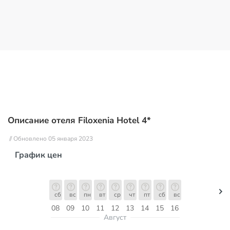
Описание отеля Filoxenia Hotel 4*
// Обновлено 05 января 2023
График цен
сб
вс
пн
вт
ср
чт
пт
сб
вс
08
09
10
11
12
13
14
15
16
Август