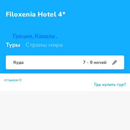
Filoxenia
Hotel 4*
Греция
Кавала
,
,
Туры
Страны мира
Куда
7
-
9
ночей
отзывов 0
Где купить тур?