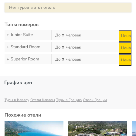
Нет туров в этот отель
Типы номеров
Junior Suite
До
человек
Цена
Standard Room
До
человек
Цена
Superior Room
До
человек
Цена
График цен
Туры в Кавалу
Отели Кавалы
Туры в Грецию
Отели Греции
Похожие отели