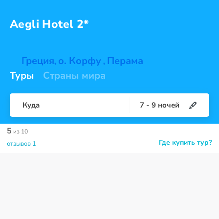
Aegli
Hotel 2*
Греция
о. Корфу
Перама
,
,
Туры
Страны мира
Куда
7
-
9
ночей
5
из 10
Где купить тур?
отзывов 1