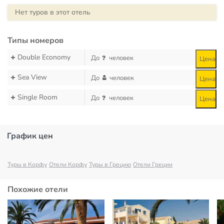
Нет туров в этот отель
Типы номеров
Double Economy
До
человек
Цена
Sea View
До
человек
Цена
Single Room
До
человек
Цена
График цен
Туры в Корфу
Отели Корфу
Туры в Грецию
Отели Греции
Похожие отели