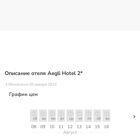
Описание отеля Aegli Hotel 2*
// Обновлено 05 января 2023
График цен
сб
вс
пн
вт
ср
чт
пт
сб
вс
08
09
10
11
12
13
14
15
16
Август