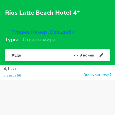
Rios Latte Beach
Hotel 4*
Турция
Кемер
Бельдиби
,
,
Туры
Страны мира
Куда
7
-
9
ночей
4,1
из 10
Где купить тур?
отзывов 56