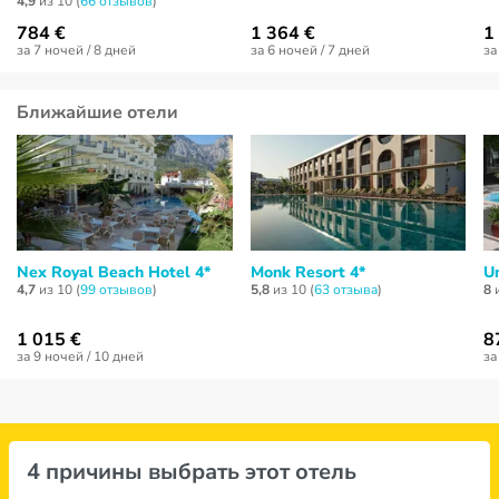
4,9
из 10 (
66 отзывов
)
784 €
1 364 €
1
за 7 ночей / 8 дней
за 6 ночей / 7 дней
за
Ближайшие отели
Nex Royal Beach Hotel 4*
Monk Resort 4*
U
4,7
из 10 (
99 отзывов
)
5,8
из 10 (
63 отзывa
)
8
и
1 015 €
8
за 9 ночей / 10 дней
за
4 причины выбрать этот отель