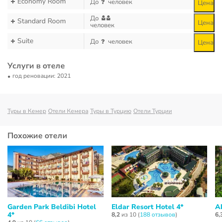
Economy Room
До
человек
Цена
До
Standard Room
Цена
человек
Suite
До
человек
Цена
Услуги в отеле
год реновации: 2021
Туры в Кемер
Отели Кемера
Туры в Турцию
Отели Турции
Похожие отели
Garden Park Beldibi Hotel
Eldar Resort Hotel 4*
A
4*
8,2
из 10 (
188 отзывов
)
6,