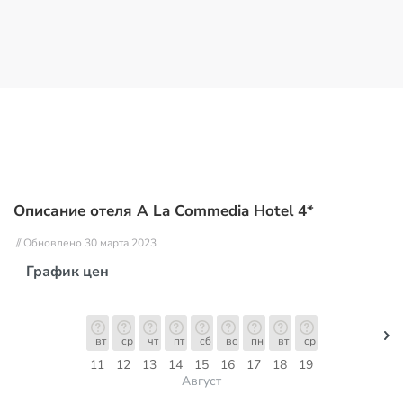
Описание отеля A La Commedia Hotel 4*
// Обновлено 30 марта 2023
График цен
вт
ср
чт
пт
сб
вс
пн
вт
ср
11
12
13
14
15
16
17
18
19
Август