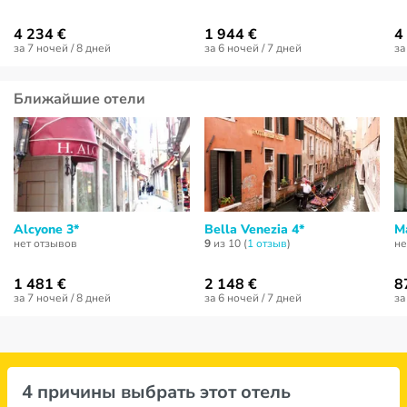
4 234 €
1 944 €
4
за 7 ночей / 8 дней
за 6 ночей / 7 дней
за
Ближайшие отели
Alcyone 3*
Bella Venezia 4*
M
нет отзывов
9
из 10 (
1 отзыв
)
не
1 481 €
2 148 €
8
за 7 ночей / 8 дней
за 6 ночей / 7 дней
за
4 причины выбрать этот отель