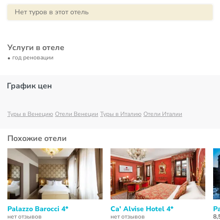
Нет туров в этот отель
Услуги в отеле
год реновации
График цен
Туры в Венецию
Отели Венеции
Туры в Италию
Отели Италии
Похожие отели
Palazzo Barocci 4*
Ca' Alvise Hotel 4*
Pa
нет отзывов
нет отзывов
8,