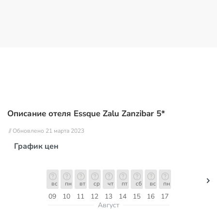
Описание отеля Essque Zalu Zanzibar 5*
// Обновлено 21 марта 2023
График цен
вс
пн
вт
ср
чт
пт
сб
вс
пн
09
10
11
12
13
14
15
16
17
Август