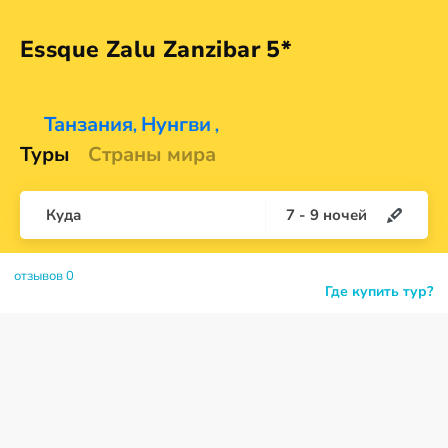
Essque Zalu
Zanzibar 5*
Танзания
Нунгви
,
,
Туры
Страны мира
Куда
7
-
9
ночей
отзывов 0
Где купить тур?