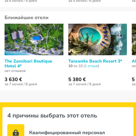
за 8 ночей / 9 дней
за 5 ночей / 6 дней
за
Ближайшие отели
The Zanzibari Boutique
Tanzanite Beach Resort 3*
A
Hotel 4*
10
из 10 (
1 отзыв
)
не
нет отзывов
3 630 €
5 380 €
5
за 7 ночей / 8 дней
за 7 ночей / 8 дней
за
4 причины выбрать этот отель
Квалифицированный персонал