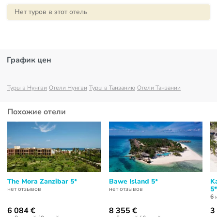
Нет туров в этот отель
График цен
Туры в Нунгви
Отели Нунгви
Туры в Танзанию
Отели Танзании
Похожие отели
The Mora Zanzibar 5*
Bawe Island 5*
K
5*
нет отзывов
нет отзывов
6
и
6 084 €
8 355 €
3