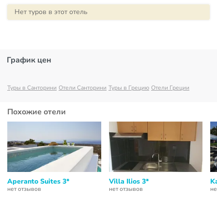
Нет туров в этот отель
График цен
Туры в Санторини
Отели Санторини
Туры в Грецию
Отели Греции
Похожие отели
Aperanto Suites 3*
Villa Ilios 3*
K
нет отзывов
нет отзывов
не