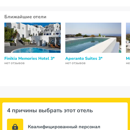
Ближайшие отели
Finikia Memories Hotel 3*
Aperanto Suites 3*
M
нет отзывов
нет отзывов
не
4 причины выбрать этот отель
Квалифицированный персонал