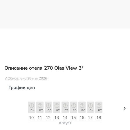
Описание отеля 270 Oias View 3*
// Обновлено 28 мая 2026
График цен
пн
вт
ср
чт
пт
сб
вс
пн
вт
10
11
12
13
14
15
16
17
18
Август