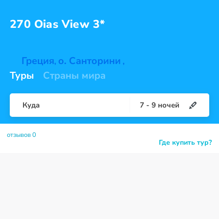
270 Oias
View 3*
Греция
о. Санторини
,
,
Туры
Страны мира
Куда
7
-
9
ночей
отзывов 0
Где купить тур?