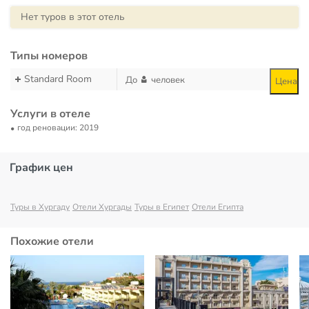
Нет туров в этот отель
Типы номеров
Standard Room
До
человек
Цена
Услуги в отеле
год реновации: 2019
График цен
Туры в Хургаду
Отели Хургады
Туры в Египет
Отели Египта
Похожие отели