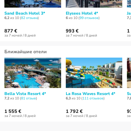
Sand Beach Hotel 3*
Elysees Hotel 4*
Ja
6,2
из 10 (
82 отзывa
)
6
из 10 (
99 отзывов
)
7,
877 €
993 €
1
за 7 ночей / 8 дней
за 7 ночей / 8 дней
за
Ближайшие отели
Bella Vista Resort 4*
La Rosa Waves Resort 4*
S
7,2
из 10 (
81 отзыв
)
6,3
из 10 (
111 отзывов
)
7,
1 555 €
1 792 €
9
за 7 ночей / 8 дней
за 7 ночей / 8 дней
за