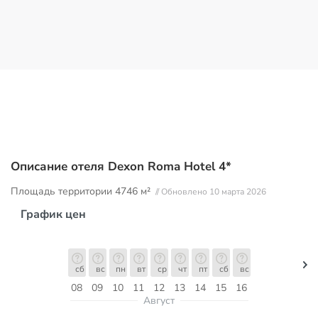
Описание отеля Dexon Roma Hotel 4*
Площадь территории
4746 м²
// Обновлено 10 марта 2026
График цен
сб
вс
пн
вт
ср
чт
пт
сб
вс
08
09
10
11
12
13
14
15
16
Август