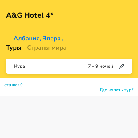
A&G
Hotel 4*
Албания
Влера
,
,
Туры
Страны мира
Куда
7
-
9
ночей
отзывов 0
Где купить тур?