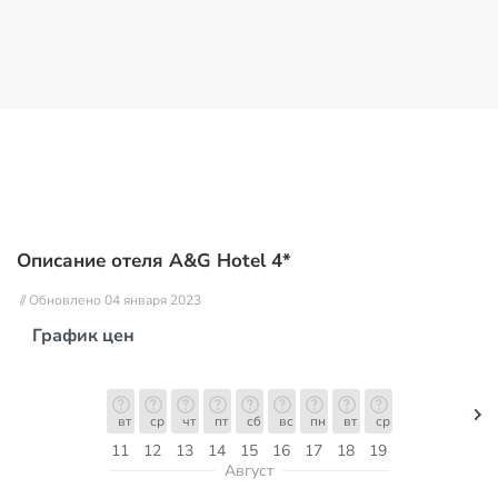
Описание отеля A&G Hotel 4*
// Обновлено 04 января 2023
График цен
вт
ср
чт
пт
сб
вс
пн
вт
ср
11
12
13
14
15
16
17
18
19
Август