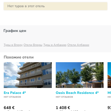
Нет туров в этот отель
График цен
Туры в Влеру
Отели Влеры
Туры в Албанию
Отели Албании
Похожие отели
Era Palace 4*
Oasis Beach Residence 4*
M
нет отзывов
нет отзывов
не
648 €
1 408 €
9