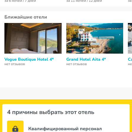
за 6 ночей / 7 дней
за 11 ночей / 12 дней
за
Ближайшие отели
Vogue Boutique Hotel 4*
Grand Hotel Aita 4*
Ca
нет отзывов
нет отзывов
не
4 причины выбрать этот отель
Квалифицированный персонал