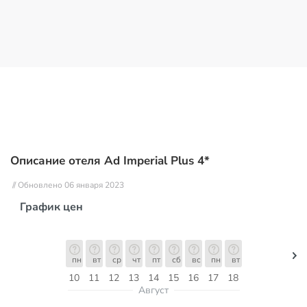
Описание отеля Ad Imperial Plus 4*
// Обновлено 06 января 2023
График цен
пн
вт
ср
чт
пт
сб
вс
пн
вт
10
11
12
13
14
15
16
17
18
Август