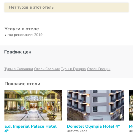
Нет туров в этот отель
Услуги в отеле
год реновации: 2019
График цен
Туры в Салоники
Отели Салоник
Туры в Грецию
Отели Греции
Похожие отели
a.d. Imperial Palace Hotel
Domotel Olympia Hotel 4*
M
4*
нет отзывов
не