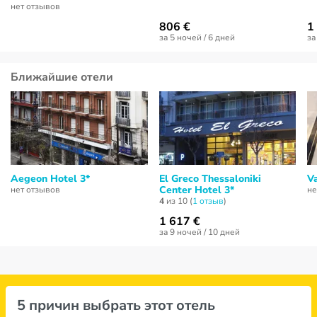
нет отзывов
806 €
1
за 5 ночей / 6 дней
за
Ближайшие отели
Aegeon Hotel 3*
El Greco Thessaloniki
V
Center Hotel 3*
нет отзывов
не
4
из 10 (
1 отзыв
)
1 617 €
за 9 ночей / 10 дней
5 причин выбрать этот отель