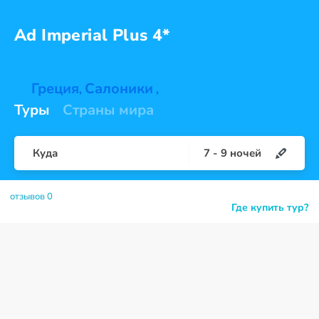
Ad Imperial
Plus 4*
Греция
Салоники
,
,
Туры
Страны мира
Куда
7
-
9
ночей
отзывов 0
Где купить тур?