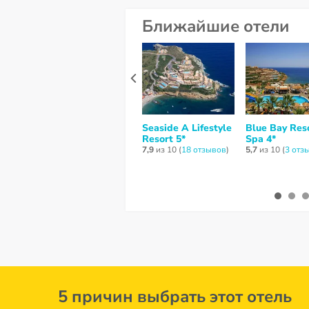
Ближайшие отели
Seaside A Lifestyle
Blue Bay Res
Resort 5*
Spa 4*
7,9
из 10 (
18 отзывов
)
5,7
из 10 (
3 отз
5 причин выбрать этот отель