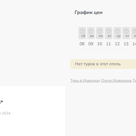
График цен
сб
вс
пн
вт
ср
чт
пт
сб
сб
вс
пн
вт
ср
чт
п
15
16
17
18
19
20
21
22
08
09
10
11
12
13
1
Август
Нет туров в этот отель
Туры в Ираклион
Отели Ираклиона
Т
5*
я 2024