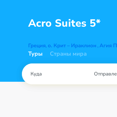
Acro
Suites 5*
Греция
о. Крит – Ираклион
Агия П
,
,
Туры
Страны мира
Отправле