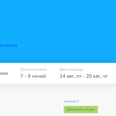
елагия
Длительность
Дата выезда
ние
7 - 9 ночей
14 авг
,
пт
-
20 авг
,
чт
отзывов 0
Добавить отзыв