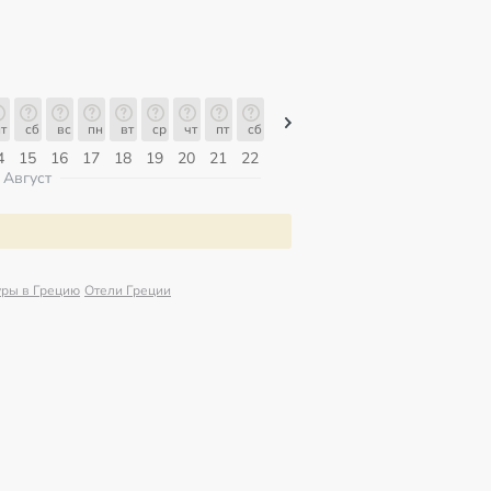
т
сб
вс
пн
вт
ср
чт
пт
сб
сб
вс
пн
вт
ср
чт
4
15
16
17
18
19
20
21
22
08
09
10
11
12
13
Август
уры в Грецию
Отели Греции