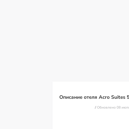
сб
вс
пн
вт
ср
чт
пт
08
09
10
11
12
13
14
Описание отеля Acro Suites 
// Обновлено 08 июл