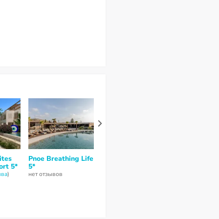
ites
Pnoe Breathing Life
Nautilux Rethymno
Nema Design
ort 5*
5*
by Mage Hotels 5*
& Spa 5*
ывa
)
нет отзывов
нет отзывов
нет отзывов