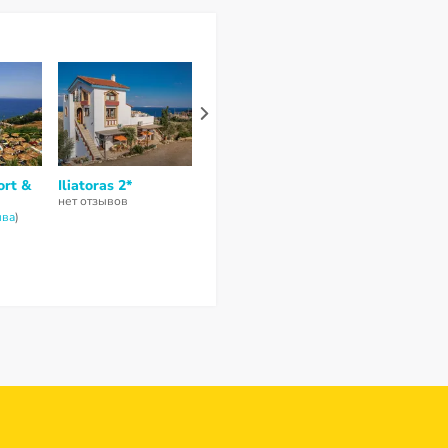
ort &
Iliatoras 2*
Peninsula Resort &
Eva Mare Hot
Spa 4*
Suites 4*
нет отзывов
ывa
)
8,9
из 10 (
7 отзывов
)
7,8
из 10 (
4 отз