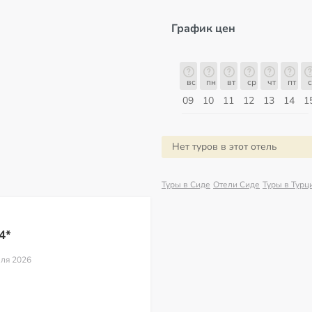
График цен
б
вс
пн
вт
ср
чт
пт
сб
вс
вс
пн
вт
ср
чт
пт
с
16
17
18
19
20
21
22
23
09
10
11
12
13
14
1
Август
Нет туров в этот отель
Туры в Сиде
Отели Сиде
Туры в Турц
4*
еля 2026