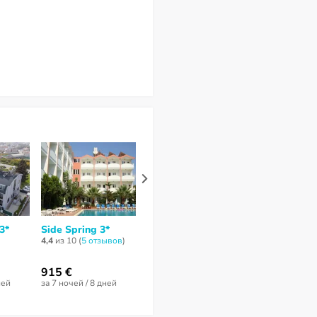
3*
Side Spring 3*
Side West Park
Side Village
Hotel 4*
4*
4,4
из 10 (
5 отзывов
)
5
из 10 (
1 отзыв
)
6,7
из 10 (
6 отз
915 €
2 154 €
ней
за 7 ночей / 8 дней
за 7 ночей / 8 