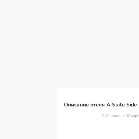
вс
пн
вт
ср
чт
пт
с
09
10
11
12
13
14
15
Описание отеля A Suite Side 
// Обновлено 02 апр