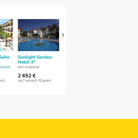
Suite
Sunlight Garden
Side Spring 3*
Side Prenses
Hotel 3*
Resort Hotel
4,4
из 10 (
5 отзывов
)
5*
зывов
)
нет отзывов
7,3
из 10 (
13 от
2 652 €
915 €
2 652 €
ней
за 7 ночей / 8 дней
за 7 ночей / 8 дней
за 13 ночей / 1