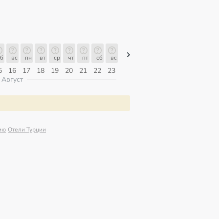
б
вс
пн
вт
ср
чт
пт
сб
вс
вс
пн
вт
ср
чт
пт
5
16
17
18
19
20
21
22
23
09
10
11
12
13
14
Август
ию
Отели Турции