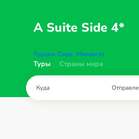
A Suite
Side 4*
Турция
Сиде
Манавгат
,
,
Туры
Страны мира
Отправле