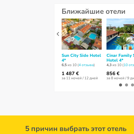
Ближайшие отели
Sun City Side Hotel
Cinar Family 
4*
Hotel 4*
6,5
из 10 (
4 отзывa
)
4,3
из 10 (
10 от
1 487 €
856 €
за 11 ночей / 12 дней
за 8 ночей / 9 д
5 причин выбрать этот отель