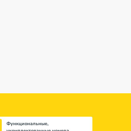
et
Rachoni Amazing
Coral Hotel 2*
Filippos Hote
Hotel 3*
8,5
из 10 (
4 отзывa
)
нет отзывов
нет отзывов
дней
Функциональные,
укомплектованные номера