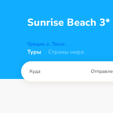
Sunrise
Beach 3*
Греция
о. Тасос
,
,
Туры
Страны мира
Отправле