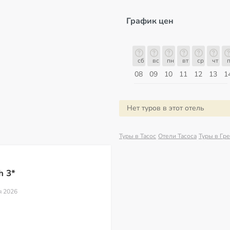
График цен
сб
вс
пн
вт
ср
чт
пт
сб
сб
вс
пн
вт
ср
чт
п
15
16
17
18
19
20
21
22
08
09
10
11
12
13
1
Август
Нет туров в этот отель
Туры в Тасос
Отели Тасоса
Туры в Гр
h 3*
я 2026