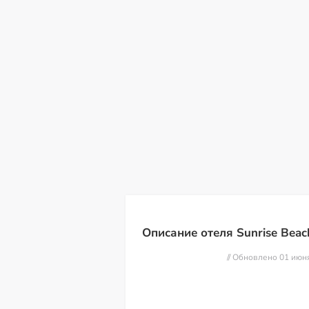
сб
вс
пн
вт
ср
чт
пт
08
09
10
11
12
13
14
Описание отеля Sunrise Beac
// Обновлено 01 июн