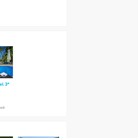
el 3*
ней