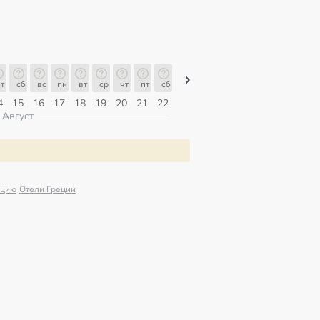
т
сб
вс
пн
вт
ср
чт
пт
сб
сб
вс
пн
вт
ср
чт
4
15
16
17
18
19
20
21
22
08
09
10
11
12
13
Август
ецию
Отели Греции