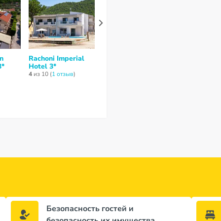
n
Rachoni Imperial
Aegean Sun
Golden Suns
3*
Hotel 3*
Apartments 3*
Hotel 3*
4
из 10 (
1 отзыв
)
нет отзывов
нет отзывов
1 506 €
за 7 ночей / 8 
Безопасность гостей и
безопасность их имущества