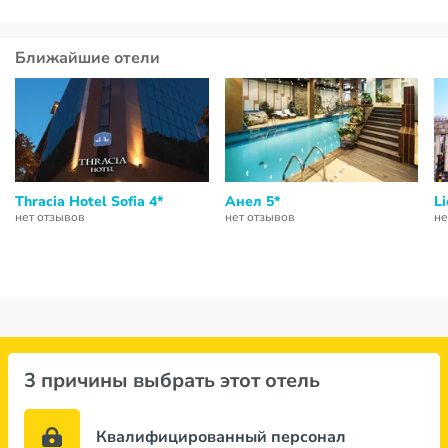
Ближайшие отели
Thracia Hotel Sofia 4*
Анел 5*
Li
нет отзывов
нет отзывов
не
3 причины выбрать этот отель
Квалифицированный персонал