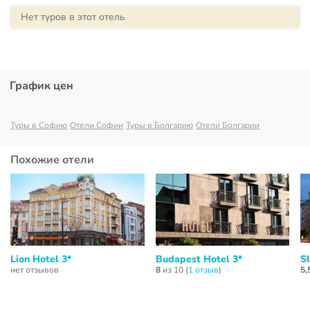
Нет туров в этот отель
График цен
Туры в Софию
Отели Софии
Туры в Болгарию
Отели Болгарии
Похожие отели
Lion Hotel 3*
Budapest Hotel 3*
S
нет отзывов
8
из 10 (
1 отзыв
)
5,