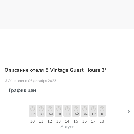
Описание отеля 5 Vintage Guest House 3*
// Обновлено 06 декабря 2023
График цен
пн
вт
ср
чт
пт
сб
вс
пн
вт
10
11
12
13
14
15
16
17
18
Август