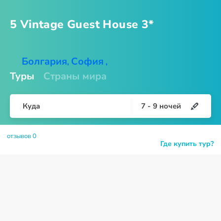
5 Vintage Guest
House 3*
Болгария
София
,
,
Туры
Страны мира
Куда
7
-
9
ночей
отзывов 0
Где купить тур?