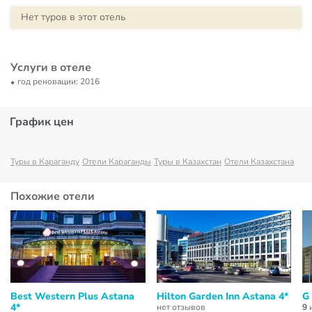
Нет туров в этот отель
Услуги в отеле
год реновации: 2016
График цен
Туры в Караганду
Отели Караганды
Туры в Казахстан
Отели Казахстана
Похожие отели
Best Western Plus Astana
Hilton Garden Inn Astana 4*
G
4*
нет отзывов
9
и