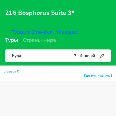
216 Bosphorus
Suite 3*
Турция
Стамбул
Ускюдар
,
,
Туры
Страны мира
Куда
7
-
9
ночей
отзывов 0
Где купить тур?