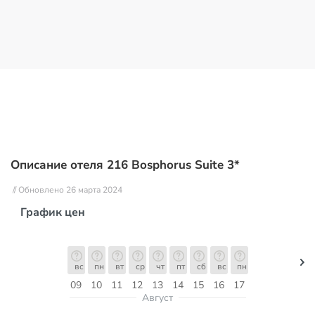
Описание отеля 216 Bosphorus Suite 3*
// Обновлено 26 марта 2024
График цен
вс
пн
вт
ср
чт
пт
сб
вс
пн
09
10
11
12
13
14
15
16
17
Август