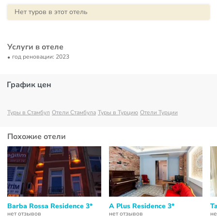
Нет туров в этот отель
Услуги в отеле
год реновации: 2023
График цен
Туры в Стамбул
Отели Стамбула
Туры в Турцию
Отели Турции
Похожие отели
Barba Rossa Residence 3*
A Plus Residence 3*
T
нет отзывов
нет отзывов
не