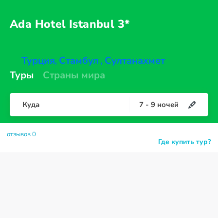
Ada Hotel
Istanbul 3*
Турция
Стамбул
Султанахмет
,
,
Туры
Страны мира
Куда
7
-
9
ночей
отзывов 0
Где купить тур?