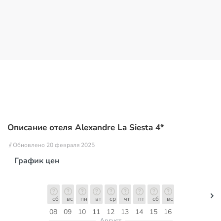
Описание отеля Alexandre La Siesta 4*
// Обновлено 20 февраля 2025
График цен
сб
вс
пн
вт
ср
чт
пт
сб
вс
08
09
10
11
12
13
14
15
16
Август