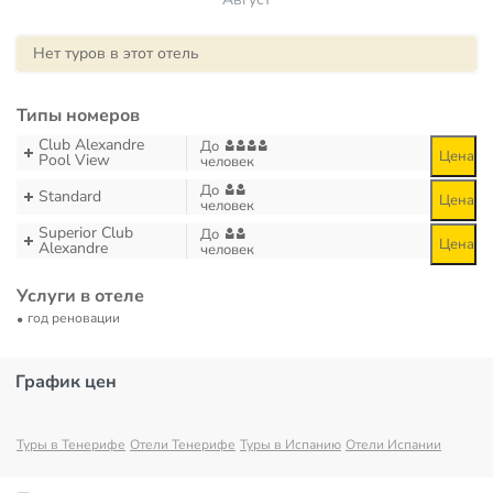
Нет туров в этот отель
Типы номеров
Club Alexandre
До
Цена
Pool View
человек
До
Standard
Цена
человек
Superior Club
До
Цена
Alexandre
человек
Услуги в отеле
год реновации
График цен
Туры в Тенерифе
Отели Тенерифе
Туры в Испанию
Отели Испании