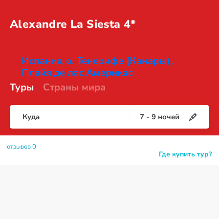
Alexandre La
Siesta 4*
Испания
о. Тенерифе (Канары)
,
,
Плайя де лас Америкас
Туры
Страны мира
Куда
7
-
9
ночей
отзывов 0
Где купить тур?