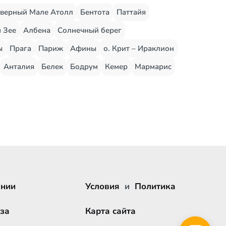
верный Мале Атолл
Бентота
Паттайя
 Зее
Албена
Солнечный берег
ы
Прага
Париж
Афины
о. Крит – Ираклион
Анталия
Белек
Бодрум
Кемер
Мармарис
ании
Условия
и
Политика
за
Карта сайта