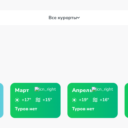
Все курорты
а-де-
Аранхуэс
Бак
сия
Бадахос
Бар
Март
Апрель
+17°
+15°
+19°
+16°
Туров нет
Туров нет