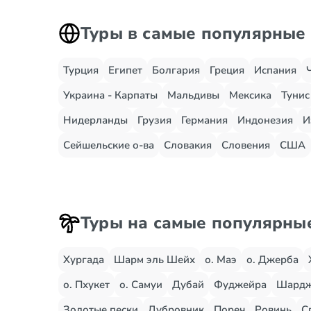
Туры в самые популярные
Турция
Египет
Болгария
Греция
Испания
Украина - Карпаты
Мальдивы
Мексика
Тунис
Нидерланды
Грузия
Германия
Индонезия
И
Сейшельские о-ва
Словакия
Словения
США
Туры на самые популярны
Хургада
Шарм эль Шейх
о. Маэ
о. Джерба
о. Пхукет
о. Самуи
Дубай
Фуджейра
Шард
Золотые пески
Дубровник
Пореч
Ровинь
С