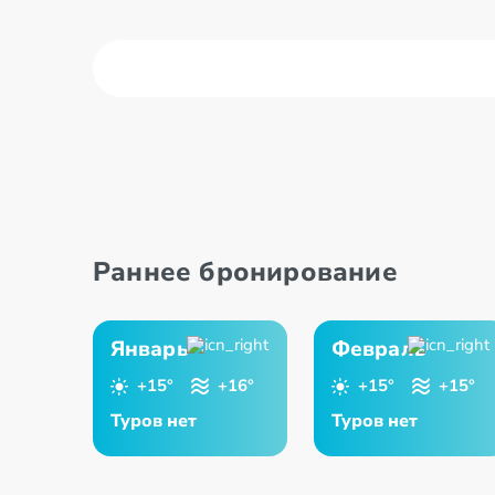
Алькал
Авила
Энарес
Алава
Андалу
Раннее бронирование
Январь
Февраль
+15°
+16°
+15°
+15°
Туров нет
Туров нет