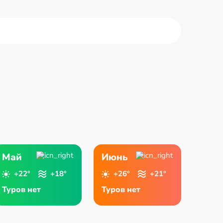
ейра-Берет
Бильбао
селона
Бургос
Май
Июнь
+22°
+18°
+26°
+21°
Туров нет
Туров нет