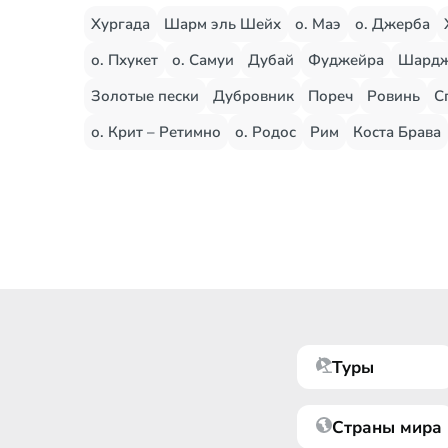
Хургада
Шарм эль Шейх
о. Маэ
о. Джерба
о. Пхукет
о. Самуи
Дубай
Фуджейра
Шард
Золотые пески
Дубровник
Пореч
Ровинь
С
о. Крит – Ретимно
о. Родос
Рим
Коста Брава
Туры
Страны мира