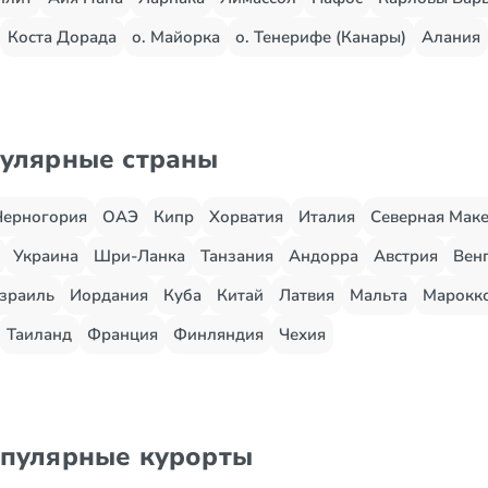
Коста Дорада
о. Майорка
о. Тенерифе (Канары)
Алания
пулярные страны
Черногория
ОАЭ
Кипр
Хорватия
Италия
Северная Мак
Украина
Шри-Ланка
Танзания
Андорра
Австрия
Вен
зраиль
Иордания
Куба
Китай
Латвия
Мальта
Марокк
Таиланд
Франция
Финляндия
Чехия
опулярные курорты