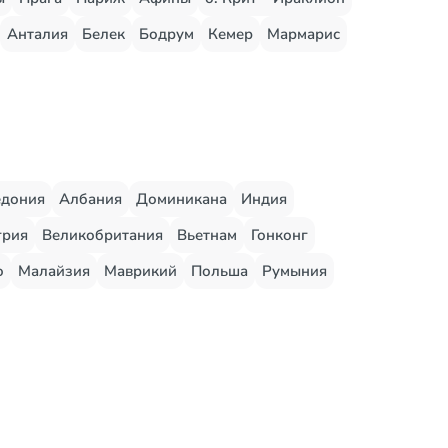
Анталия
Белек
Бодрум
Кемер
Мармарис
едония
Албания
Доминикана
Индия
грия
Великобритания
Вьетнам
Гонконг
о
Малайзия
Маврикий
Польша
Румыния