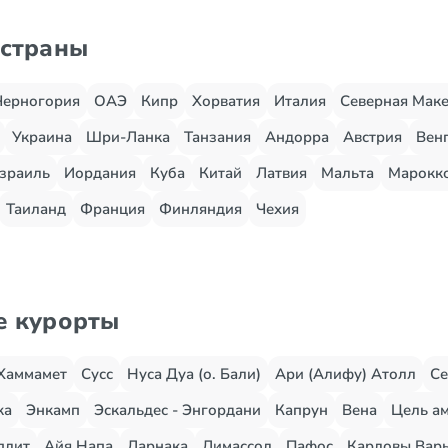
 страны
Черногория
ОАЭ
Кипр
Хорватия
Италия
Северная Мак
Украина
Шри-Ланка
Танзания
Андорра
Австрия
Вен
зраиль
Иордания
Куба
Китай
Латвия
Мальта
Марокк
Таиланд
Франция
Финляндия
Чехия
е курорты
Хаммамет
Сусс
Нуса Дуа (о. Бали)
Ари (Алифу) Атолл
Се
жа
Энкамп
Эскальдес - Энгордани
Капрун
Вена
Цель ам
плит
Айя Напа
Ларнака
Лимассол
Пафос
Карловы Вар