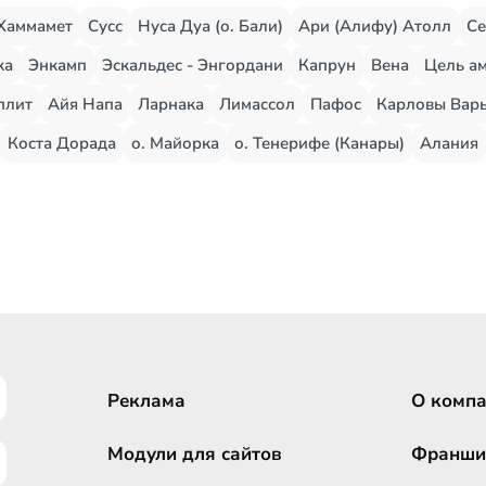
Хаммамет
Сусс
Нуса Дуа (о. Бали)
Ари (Алифу) Атолл
Се
жа
Энкамп
Эскальдес - Энгордани
Капрун
Вена
Цель ам
плит
Айя Напа
Ларнака
Лимассол
Пафос
Карловы Вар
Коста Дорада
о. Майорка
о. Тенерифе (Канары)
Алания
Реклама
О комп
Модули для сайтов
Франши