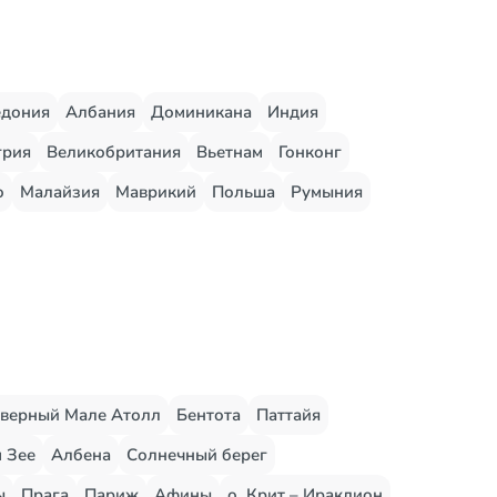
едония
Албания
Доминикана
Индия
грия
Великобритания
Вьетнам
Гонконг
о
Малайзия
Маврикий
Польша
Румыния
верный Мале Атолл
Бентота
Паттайя
 Зее
Албена
Солнечный берег
ы
Прага
Париж
Афины
о. Крит – Ираклион