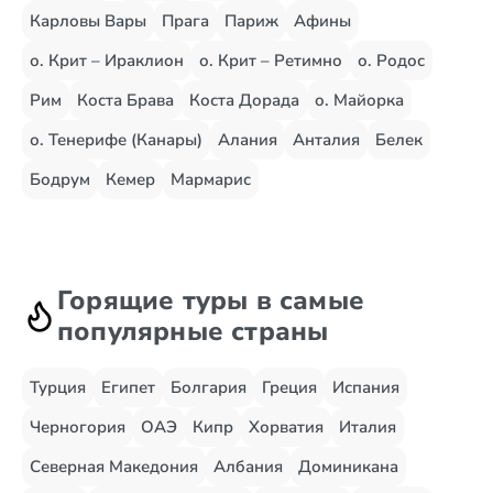
Карловы Вары
Прага
Париж
Афины
о. Крит – Ираклион
о. Крит – Ретимно
о. Родос
Рим
Коста Брава
Коста Дорада
о. Майорка
о. Тенерифе (Канары)
Алания
Анталия
Белек
Бодрум
Кемер
Мармарис
Горящие туры в самые
популярные страны
Турция
Египет
Болгария
Греция
Испания
Черногория
ОАЭ
Кипр
Хорватия
Италия
Северная Македония
Албания
Доминикана