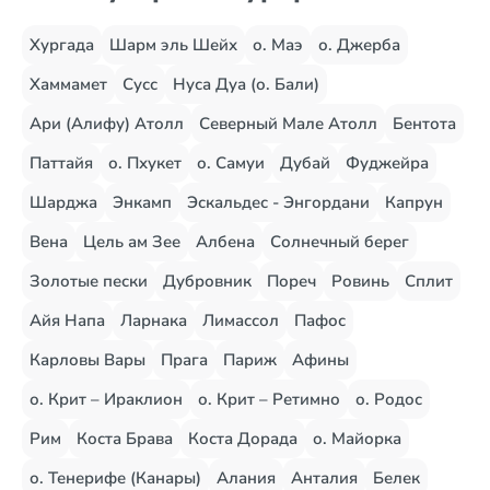
Хургада
Шарм эль Шейх
о. Маэ
о. Джерба
Хаммамет
Сусс
Нуса Дуа (о. Бали)
Ари (Алифу) Атолл
Северный Мале Атолл
Бентота
Паттайя
о. Пхукет
о. Самуи
Дубай
Фуджейра
Шарджа
Энкамп
Эскальдес - Энгордани
Капрун
Вена
Цель ам Зее
Албена
Солнечный берег
Золотые пески
Дубровник
Пореч
Ровинь
Сплит
Айя Напа
Ларнака
Лимассол
Пафос
Карловы Вары
Прага
Париж
Афины
о. Крит – Ираклион
о. Крит – Ретимно
о. Родос
Рим
Коста Брава
Коста Дорада
о. Майорка
о. Тенерифе (Канары)
Алания
Анталия
Белек