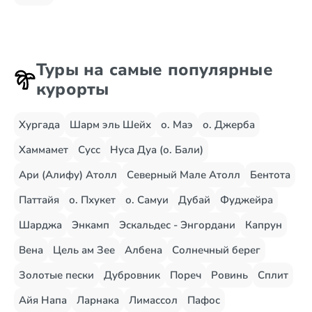
Туры на самые популярные
курорты
Хургада
Шарм эль Шейх
о. Маэ
о. Джерба
Хаммамет
Сусс
Нуса Дуа (о. Бали)
Ари (Алифу) Атолл
Северный Мале Атолл
Бентота
Паттайя
о. Пхукет
о. Самуи
Дубай
Фуджейра
Шарджа
Энкамп
Эскальдес - Энгордани
Капрун
Вена
Цель ам Зее
Албена
Солнечный берег
Золотые пески
Дубровник
Пореч
Ровинь
Сплит
Айя Напа
Ларнака
Лимассол
Пафос