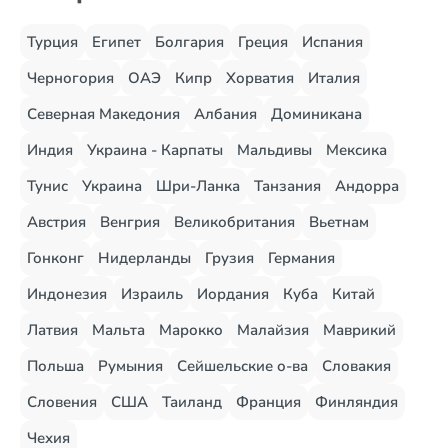
Турция
Египет
Болгария
Греция
Испания
Черногория
ОАЭ
Кипр
Хорватия
Италия
Северная Македония
Албания
Доминикана
Индия
Украина - Карпаты
Мальдивы
Мексика
Тунис
Украина
Шри-Ланка
Танзания
Андорра
Австрия
Венгрия
Великобритания
Вьетнам
Гонконг
Нидерланды
Грузия
Германия
Индонезия
Израиль
Иордания
Куба
Китай
Латвия
Мальта
Марокко
Малайзия
Маврикий
Польша
Румыния
Сейшельские о-ва
Словакия
Словения
США
Таиланд
Франция
Финляндия
Чехия