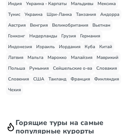
Индия
Украина - Карпаты
Мальдивы
Мексика
Тунис
Украина
Шри-Ланка
Танзания
Андорра
Австрия
Венгрия
Великобритания
Вьетнам
Гонконг
Нидерланды
Грузия
Германия
Индонезия
Израиль
Иордания
Куба
Китай
Латвия
Мальта
Марокко
Малайзия
Маврикий
Польша
Румыния
Сейшельские о-ва
Словакия
Словения
США
Таиланд
Франция
Финляндия
Чехия
Горящие туры на самые
популярные курорты