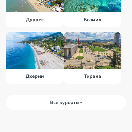
Дуррес
Ксамил
Дхерми
Тирана
Все курорты
Берат
Влера