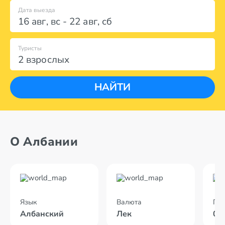
Дата выезда
16 авг
,
вс
-
22 авг
,
сб
Туристы
2 взрослых
НАЙТИ
О Албании
Язык
Валюта
По
Албанский
Лек
02