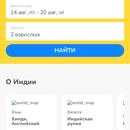
Дата выезда
14 авг
,
пт
-
20 авг
,
чт
Туристы
2 взрослых
НАЙТИ
О Индии
Язык
Валюта
По
Хинди,
Индийская
Английский
рупия
07