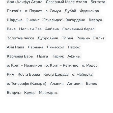
Ари (Алифу) Атолл
Северный Мале Атолл
Бентота
Паттайя
о. Пхукет
о. Самуи
Дубай
Фуджейра
Шарджа
Энкамп
Эскальдес - Энгордани
Капрун
Вена
Цель ам Зее
Албена
Солнечный берег
Золотые пески
Дубровник
Пореч
Ровинь
Сплит
Айя Напа
Ларнака
Лимассол
Пафос
Карловы Вары
Прага
Париж
Афины
о. Крит – Ираклион
о. Крит – Ретимно
о. Родос
Рим
Коста Брава
Коста Дорада
о. Майорка
о. Тенерифе (Канары)
Алания
Анталия
Белек
Бодрум
Кемер
Мармарис