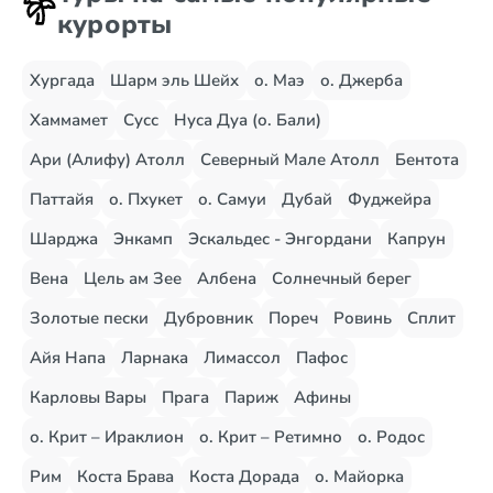
курорты
Хургада
Шарм эль Шейх
о. Маэ
о. Джерба
Хаммамет
Сусс
Нуса Дуа (о. Бали)
Ари (Алифу) Атолл
Северный Мале Атолл
Бентота
Паттайя
о. Пхукет
о. Самуи
Дубай
Фуджейра
Шарджа
Энкамп
Эскальдес - Энгордани
Капрун
Вена
Цель ам Зее
Албена
Солнечный берег
Золотые пески
Дубровник
Пореч
Ровинь
Сплит
Айя Напа
Ларнака
Лимассол
Пафос
Карловы Вары
Прага
Париж
Афины
о. Крит – Ираклион
о. Крит – Ретимно
о. Родос
Рим
Коста Брава
Коста Дорада
о. Майорка