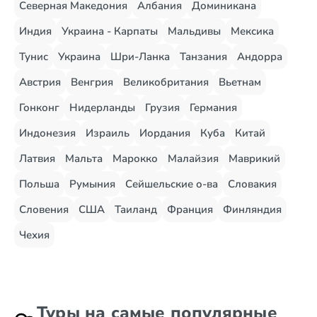
Северная Македония
Албания
Доминикана
Индия
Украина - Карпаты
Мальдивы
Мексика
Тунис
Украина
Шри-Ланка
Танзания
Андорра
Австрия
Венгрия
Великобритания
Вьетнам
Гонконг
Нидерланды
Грузия
Германия
Индонезия
Израиль
Иордания
Куба
Китай
Латвия
Мальта
Марокко
Малайзия
Маврикий
Польша
Румыния
Сейшельские о-ва
Словакия
Словения
США
Таиланд
Франция
Финляндия
Чехия
Туры на самые популярные