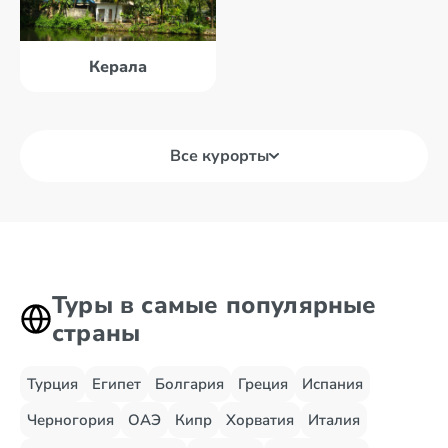
Керала
Все курорты
Агра
Амритсар
Андаманские
Алчи
острова
Туры в самые популярные
страны
Турция
Египет
Болгария
Греция
Испания
Черногория
ОАЭ
Кипр
Хорватия
Италия