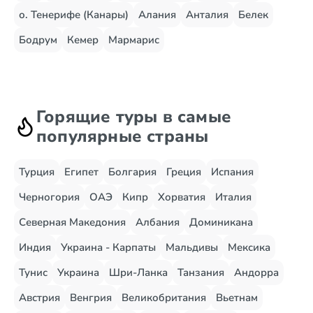
о. Тенерифе (Канары)
Алания
Анталия
Белек
Бодрум
Кемер
Мармарис
Горящие туры в самые
популярные страны
Турция
Египет
Болгария
Греция
Испания
Черногория
ОАЭ
Кипр
Хорватия
Италия
Северная Македония
Албания
Доминикана
Индия
Украина - Карпаты
Мальдивы
Мексика
Тунис
Украина
Шри-Ланка
Танзания
Андорра
Австрия
Венгрия
Великобритания
Вьетнам