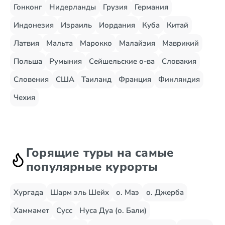
Гонконг
Нидерланды
Грузия
Германия
Индонезия
Израиль
Иордания
Куба
Китай
Латвия
Мальта
Марокко
Малайзия
Маврикий
Польша
Румыния
Сейшельские о-ва
Словакия
Словения
США
Таиланд
Франция
Финляндия
Чехия
Горящие туры на самые
популярные курорты
Хургада
Шарм эль Шейх
о. Маэ
о. Джерба
Хаммамет
Сусс
Нуса Дуа (о. Бали)