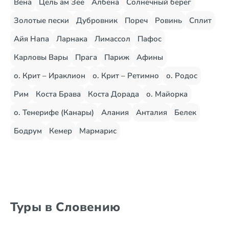
Вена
Цель ам Зее
Албена
Солнечный берег
Золотые пески
Дубровник
Пореч
Ровинь
Сплит
Айя Напа
Ларнака
Лимассол
Пафос
Карловы Вары
Прага
Париж
Афины
о. Крит – Ираклион
о. Крит – Ретимно
о. Родос
Рим
Коста Брава
Коста Дорада
о. Майорка
о. Тенерифе (Канары)
Алания
Анталия
Белек
Бодрум
Кемер
Мармарис
Туры в Словению