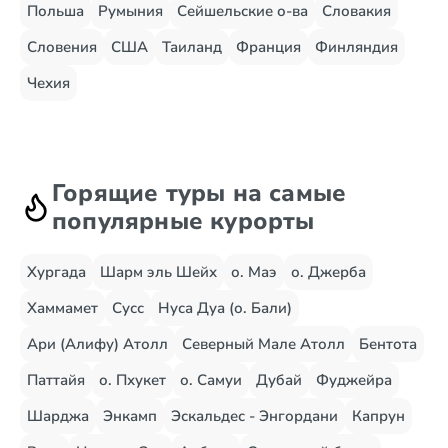
Польша
Румыния
Сейшельские о-ва
Словакия
Словения
США
Таиланд
Франция
Финляндия
Чехия
Горящие туры на самые
популярные курорты
Хургада
Шарм эль Шейх
о. Маэ
о. Джерба
Хаммамет
Сусс
Нуса Дуа (о. Бали)
Ари (Алифу) Атолл
Северный Мале Атолл
Бентота
Паттайя
о. Пхукет
о. Самуи
Дубай
Фуджейра
Шарджа
Энкамп
Эскальдес - Энгордани
Капрун