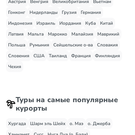
Австрия
Венгрия
Великобритания
Вьетнам
Гонконг
Нидерланды
Грузия
Германия
Индонезия
Израиль
Иордания
Куба
Китай
Латвия
Мальта
Марокко
Малайзия
Маврикий
Польша
Румыния
Сейшельские о-ва
Словакия
Словения
США
Таиланд
Франция
Финляндия
Чехия
Туры на самые популярные
курорты
Хургада
Шарм эль Шейх
о. Маэ
о. Джерба
Хаммамет
Сусс
Нуса Дуа (о. Бали)