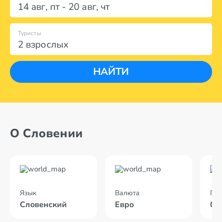
14 авг
,
пт
-
20 авг
,
чт
Туристы
2 взрослых
НАЙТИ
О Словении
Язык
Валюта
По
Словенский
Евро
02