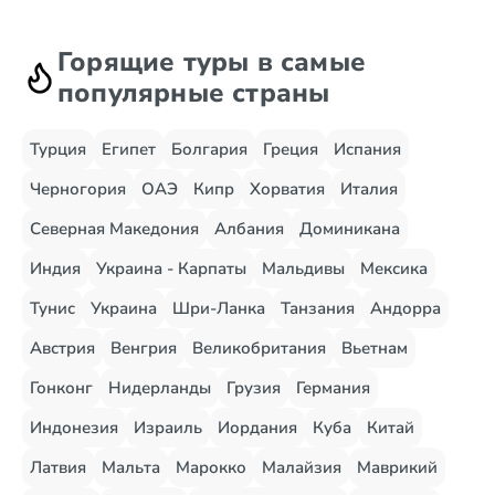
Горящие туры в самые
популярные страны
Турция
Египет
Болгария
Греция
Испания
Черногория
ОАЭ
Кипр
Хорватия
Италия
Северная Македония
Албания
Доминикана
Индия
Украина - Карпаты
Мальдивы
Мексика
Тунис
Украина
Шри-Ланка
Танзания
Андорра
Австрия
Венгрия
Великобритания
Вьетнам
Гонконг
Нидерланды
Грузия
Германия
Индонезия
Израиль
Иордания
Куба
Китай
Латвия
Мальта
Марокко
Малайзия
Маврикий