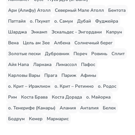
Ари (Алифу) Атолл
Северный Мале Атолл
Бентота
Паттайя
о. Пхукет
о. Самуи
Дубай
Фуджейра
Шарджа
Энкамп
Эскальдес - Энгордани
Капрун
Вена
Цель ам Зее
Албена
Солнечный берег
Золотые пески
Дубровник
Пореч
Ровинь
Сплит
Айя Напа
Ларнака
Лимассол
Пафос
Карловы Вары
Прага
Париж
Афины
о. Крит – Ираклион
о. Крит – Ретимно
о. Родос
Рим
Коста Брава
Коста Дорада
о. Майорка
о. Тенерифе (Канары)
Алания
Анталия
Белек
Бодрум
Кемер
Мармарис