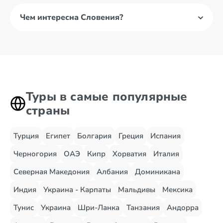
Чем интересна Словения?
Туры в самые популярные
страны
Турция
Египет
Болгария
Греция
Испания
Черногория
ОАЭ
Кипр
Хорватия
Италия
Северная Македония
Албания
Доминикана
Индия
Украина - Карпаты
Мальдивы
Мексика
Тунис
Украина
Шри-Ланка
Танзания
Андорра