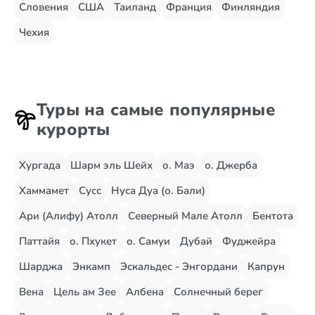
Словения
США
Таиланд
Франция
Финляндия
Чехия
Туры на самые популярные
курорты
Хургада
Шарм эль Шейх
о. Маэ
о. Джерба
Хаммамет
Сусс
Нуса Дуа (о. Бали)
Ари (Алифу) Атолл
Северный Мале Атолл
Бентота
Паттайя
о. Пхукет
о. Самуи
Дубай
Фуджейра
Шарджа
Энкамп
Эскальдес - Энгордани
Капрун
Вена
Цель ам Зее
Албена
Солнечный берег