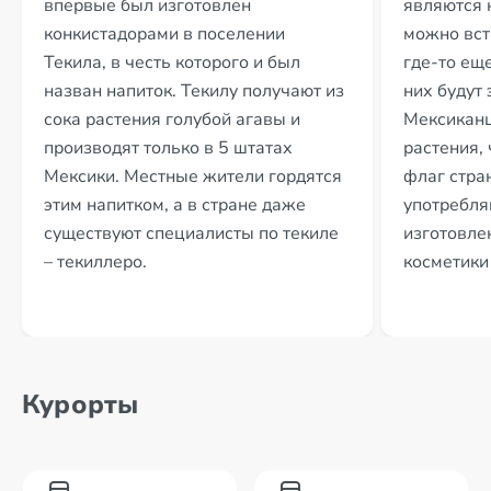
впервые был изготовлен
являются к
конкистадорами в поселении
можно вст
Текила, в честь которого и был
где-то ещ
назван напиток. Текилу получают из
них будут
сока растения голубой агавы и
Мексиканц
производят только в 5 штатах
растения, 
Мексики. Местные жители гордятся
флаг стра
этим напитком, а в стране даже
употребля
существуют специалисты по текиле
изготовлен
– текиллеро.
косметики 
Курорты