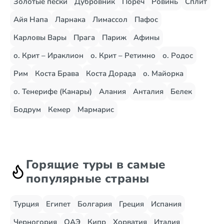
Золотые пески
Дубровник
Пореч
Ровинь
Сплит
Айя Напа
Ларнака
Лимассол
Пафос
Карловы Вары
Прага
Париж
Афины
о. Крит – Ираклион
о. Крит – Ретимно
о. Родос
Рим
Коста Брава
Коста Дорада
о. Майорка
о. Тенерифе (Канары)
Алания
Анталия
Белек
Бодрум
Кемер
Мармарис
Горящие туры в самые
популярные страны
Турция
Египет
Болгария
Греция
Испания
Черногория
ОАЭ
Кипр
Хорватия
Италия