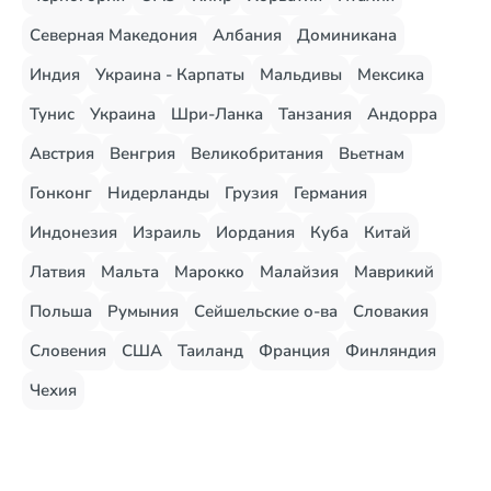
Северная Македония
Албания
Доминикана
Индия
Украина - Карпаты
Мальдивы
Мексика
Тунис
Украина
Шри-Ланка
Танзания
Андорра
Австрия
Венгрия
Великобритания
Вьетнам
Гонконг
Нидерланды
Грузия
Германия
Индонезия
Израиль
Иордания
Куба
Китай
Латвия
Мальта
Марокко
Малайзия
Маврикий
Польша
Румыния
Сейшельские о-ва
Словакия
Словения
США
Таиланд
Франция
Финляндия
Чехия