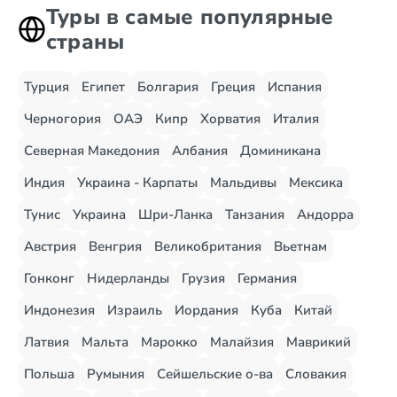
Туры в самые популярные
страны
Турция
Египет
Болгария
Греция
Испания
Черногория
ОАЭ
Кипр
Хорватия
Италия
Северная Македония
Албания
Доминикана
Индия
Украина - Карпаты
Мальдивы
Мексика
Тунис
Украина
Шри-Ланка
Танзания
Андорра
Австрия
Венгрия
Великобритания
Вьетнам
Гонконг
Нидерланды
Грузия
Германия
Индонезия
Израиль
Иордания
Куба
Китай
Латвия
Мальта
Марокко
Малайзия
Маврикий
Польша
Румыния
Сейшельские о-ва
Словакия