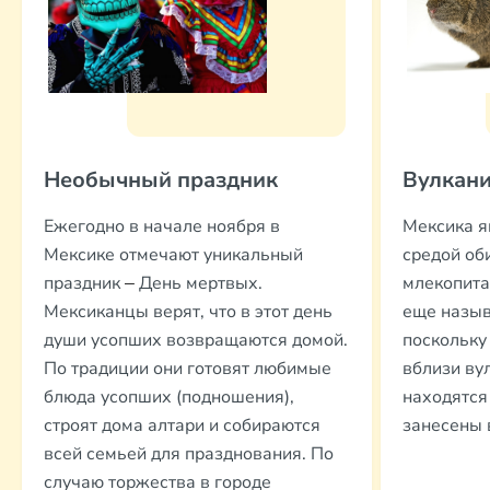
Необычный праздник
Вулкани
Ежегодно в начале ноября в
Мексика я
Мексике отмечают уникальный
средой об
праздник
День мертвых.
млекопит
–
Мексиканцы верят, что в этот день
еще назыв
души усопших возвращаются домой.
поскольку
По традиции они готовят любимые
вблизи ву
блюда усопших (подношения),
находятся
строят дома алтари и собираются
занесены 
всей семьей для празднования. По
случаю торжества в городе