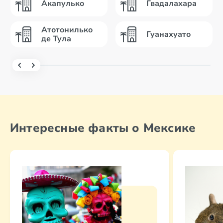
Акапулько
Гвадалахара
Атотонилько
Гуанахуато
де Тула
Интересные факты о Мексике