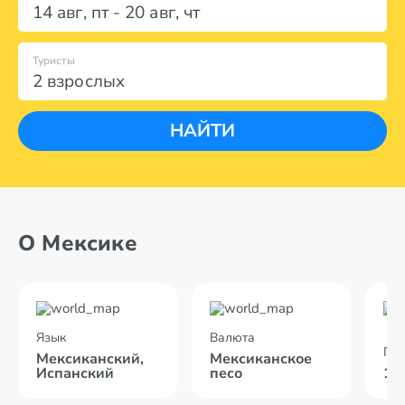
14 авг
,
пт
-
20 авг
,
чт
Туристы
2 взрослых
НАЙТИ
О Мексике
Язык
Валюта
По
Мексиканский,
Мексиканское
Испанский
песо
14