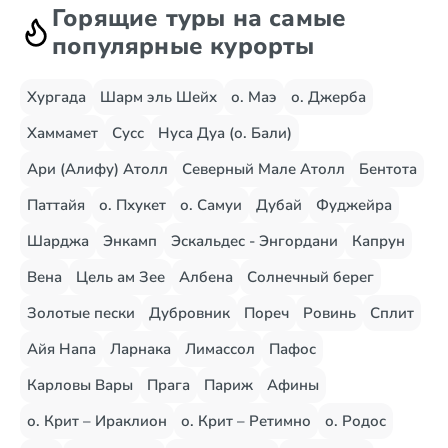
Горящие туры на самые
популярные курорты
Хургада
Шарм эль Шейх
о. Маэ
о. Джерба
Хаммамет
Сусс
Нуса Дуа (о. Бали)
Ари (Алифу) Атолл
Северный Мале Атолл
Бентота
Паттайя
о. Пхукет
о. Самуи
Дубай
Фуджейра
Шарджа
Энкамп
Эскальдес - Энгордани
Капрун
Вена
Цель ам Зее
Албена
Солнечный берег
Золотые пески
Дубровник
Пореч
Ровинь
Сплит
Айя Напа
Ларнака
Лимассол
Пафос
Карловы Вары
Прага
Париж
Афины
о. Крит – Ираклион
о. Крит – Ретимно
о. Родос