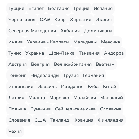
Турция
Египет
Болгария
Греция
Испания
Черногория
ОАЭ
Кипр
Хорватия
Италия
Северная Македония
Албания
Доминикана
Индия
Украина - Карпаты
Мальдивы
Мексика
Тунис
Украина
Шри-Ланка
Танзания
Андорра
Австрия
Венгрия
Великобритания
Вьетнам
Гонконг
Нидерланды
Грузия
Германия
Индонезия
Израиль
Иордания
Куба
Китай
Латвия
Мальта
Марокко
Малайзия
Маврикий
Польша
Румыния
Сейшельские о-ва
Словакия
Словения
США
Таиланд
Франция
Финляндия
Чехия