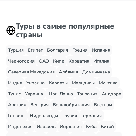
Туры в самые популярные
страны
Турция
Египет
Болгария
Греция
Испания
Черногория
ОАЭ
Кипр
Хорватия
Италия
Северная Македония
Албания
Доминикана
Индия
Украина - Карпаты
Мальдивы
Мексика
Тунис
Украина
Шри-Ланка
Танзания
Андорра
Австрия
Венгрия
Великобритания
Вьетнам
Гонконг
Нидерланды
Грузия
Германия
Индонезия
Израиль
Иордания
Куба
Китай