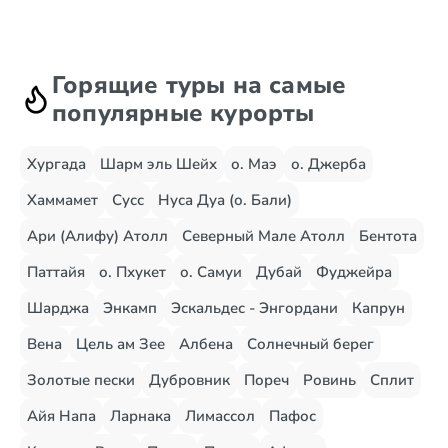
Горящие туры на самые
популярные курорты
Хургада
Шарм эль Шейх
о. Маэ
о. Джерба
Хаммамет
Сусс
Нуса Дуа (о. Бали)
Ари (Алифу) Атолл
Северный Мале Атолл
Бентота
Паттайя
о. Пхукет
о. Самуи
Дубай
Фуджейра
Шарджа
Энкамп
Эскальдес - Энгордани
Капрун
Вена
Цель ам Зее
Албена
Солнечный берег
Золотые пески
Дубровник
Пореч
Ровинь
Сплит
Айя Напа
Ларнака
Лимассол
Пафос