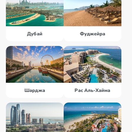
Дубай
Фуджейра
Шарджа
Рас Аль-Хайма