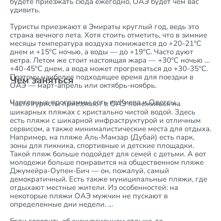
будете приезжать сюда ежегодно, ОАЭ будет чем вас
удивить.
Туристы приезжают в Эмираты круглый год, ведь это
страна вечного лета. Хотя стоить отметить, что в зимние
месяцы температура воздуха понижается до +20-21ºС
днем и +15ºС ночью, а воды — до +19ºС. Часто дуют
ветра. Летом же стоит настоящая жара — +30ºС ночью и
+40-45ºС днем, а вода может прогреваться до +30-35ºС.
Поэтому наиболее подходящее время для поездки в
Чем заняться
ОАЭ — март-апрель или октябрь-ноябрь.
Чартерные программы есть из Киева и Одессы.
Часто туристы приезжают в ОАЭ понежиться на
шикарных пляжах с кристально чистой водой. Здесь
есть пляжи с шикарной инфраструктурой и отличным
сервисом, а также минималистические места для отдыха.
Например, на пляже Аль-Мамзар (Дубай) есть парк,
зоны для пикника, спортивные и детские площадки.
Такой пляж больше подойдет для семей с детьми. А вот
молодежи больше понравится на общественном пляже
Джумейра-Оупен-Бич — он, пожалуй, самый
демократичный. Есть также муниципальные пляжи, где
отдыхают местные жители. Из особенностей: на
некоторые пляжи ОАЭ мужчин не пускают в
определенные дни недели.