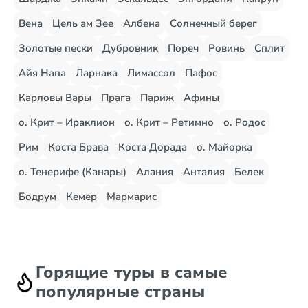
Вена
Цель ам Зее
Албена
Солнечный берег
Золотые пески
Дубровник
Пореч
Ровинь
Сплит
Айя Напа
Ларнака
Лимассол
Пафос
Карловы Вары
Прага
Париж
Афины
о. Крит – Ираклион
о. Крит – Ретимно
о. Родос
Рим
Коста Брава
Коста Дорада
о. Майорка
о. Тенерифе (Канары)
Алания
Анталия
Белек
Бодрум
Кемер
Мармарис
Горящие туры в самые
популярные страны