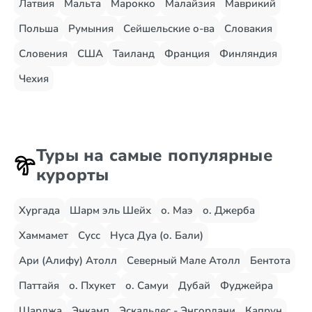
Латвия
Мальта
Марокко
Малайзия
Маврикий
Польша
Румыния
Сейшельские о-ва
Словакия
Словения
США
Таиланд
Франция
Финляндия
Чехия
Туры на самые популярные
курорты
Хургада
Шарм эль Шейх
о. Маэ
о. Джерба
Хаммамет
Сусс
Нуса Дуа (о. Бали)
Ари (Алифу) Атолл
Северный Мале Атолл
Бентота
Паттайя
о. Пхукет
о. Самуи
Дубай
Фуджейра
Шарджа
Энкамп
Эскальдес - Энгордани
Капрун