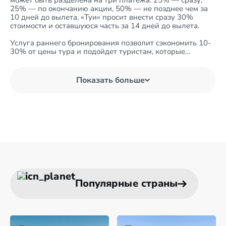
может быть разделена на три платежа: 25% — сразу,
25% — по окончанию акции, 50% — не позднее чем за
10 дней до вылета. «Туи» просит внести сразу 30%
стоимости и оставшуюся часть за 14 дней до вылета.
Услуга раннего бронирования позволит сэкономить 10-
30% от цены тура и подойдет туристам, которые
определились с выбором отеля и датами тура.
Еще один способ сэкономить — горящие туры, которые
Показать больше
можно приобрести за несколько дней до вылета.
Шикарные песчаные пляжи, шоппинг, обилие
необычных развлечений, передовые технологии и,
конечно, роскошь на каждом углу — вот, что привлекает
украинцев в ОАЭ. И не важно, путешествуете ли вы с
друзьями или в одиночестве, у вас семейный отдых или
романтическая поездка — в ОАЭ найдутся развлечения
на любой вкус и кошелек.
Популярные страны