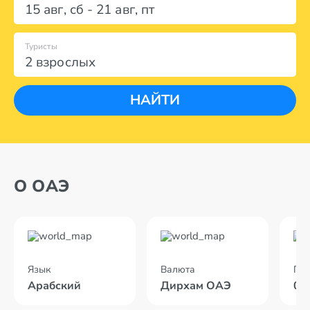
15 авг
,
сб
-
21 авг
,
пт
Туристы
2 взрослых
НАЙТИ
О ОАЭ
Язык
Валюта
По
Арабский
Дирхам ОАЭ
05