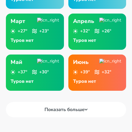
Март
Апрель
+27°
+23°
+32°
+26°
Туров нет
Туров нет
Май
Июнь
+37°
+30°
+39°
+32°
Туров нет
Туров нет
Показать больше