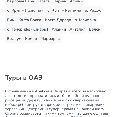
Карловы Вары
Прага
Париж
Афины
о. Крит – Ираклион
о. Крит – Ретимно
о. Родос
Рим
Коста Брава
Коста Дорада
о. Майорка
о. Тенерифе (Канары)
Алания
Анталия
Белек
Бодрум
Кемер
Мармарис
Туры в ОАЭ
Объединенные Арабские Эмираты всего за несколько
десятилетий превратились из бескрайней пустыни с
рыбацкими деревушками в оазис со сверкающими
небоскребами, рукотворными островами, шикарными
торговыми центрами и суперкарами на каждом шагу.
Страна развивается такими темпами, что даже если вы