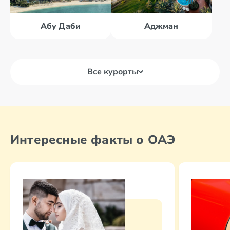
Абу Даби
Аджман
Все курорты
Абу Даби
Аль Айн
Интересные факты о ОАЭ
Аджман
Дубай