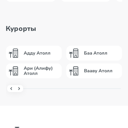
Курорты
Адду Атолл
Баа Атолл
Ари (Алифу)
Вааву Атолл
Атолл