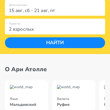
Дата выезда
15 авг
,
сб
-
21 авг
,
пт
Туристы
2 взрослых
НАЙТИ
О Ари Атолле
Язык
Валюта
По
Мальдивский
Руфия
09