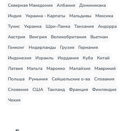
Северная Македония
Албания
Доминикана
Индия
Украина - Карпаты
Мальдивы
Мексика
Тунис
Украина
Шри-Ланка
Танзания
Андорра
Австрия
Венгрия
Великобритания
Вьетнам
Гонконг
Нидерланды
Грузия
Германия
Индонезия
Израиль
Иордания
Куба
Китай
Латвия
Мальта
Марокко
Малайзия
Маврикий
Польша
Румыния
Сейшельские о-ва
Словакия
Словения
США
Таиланд
Франция
Финляндия
Чехия