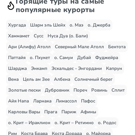
Горящие туры на самые
популярные курорты
Хургада
Шарм эль Шейх
о. Маэ
о. Джерба
Хаммамет
Сусс
Нуса Дуа (о. Бали)
Ари (Алифу) Атолл
Северный Мале Атолл
Бентота
Паттайя
о. Пхукет
о. Самуи
Дубай
Фуджейра
Шарджа
Энкамп
Эскальдес - Энгордани
Капрун
Вена
Цель ам Зее
Албена
Солнечный берег
Золотые пески
Дубровник
Пореч
Ровинь
Сплит
Айя Напа
Ларнака
Лимассол
Пафос
Карловы Вары
Прага
Париж
Афины
о. Крит – Ираклион
о. Крит – Ретимно
о. Родос
Рим
Коста Брава
Коста Дорада
о. Майорка