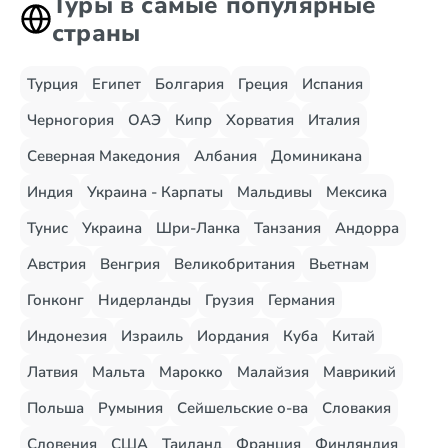
Туры в самые популярные
страны
Турция
Египет
Болгария
Греция
Испания
Черногория
ОАЭ
Кипр
Хорватия
Италия
Северная Македония
Албания
Доминикана
Индия
Украина - Карпаты
Мальдивы
Мексика
Тунис
Украина
Шри-Ланка
Танзания
Андорра
Австрия
Венгрия
Великобритания
Вьетнам
Гонконг
Нидерланды
Грузия
Германия
Индонезия
Израиль
Иордания
Куба
Китай
Латвия
Мальта
Марокко
Малайзия
Маврикий
Польша
Румыния
Сейшельские о-ва
Словакия
Словения
США
Таиланд
Франция
Финляндия