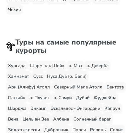
Чехия
Туры на самые популярные
курорты
Хургада
Шарм эль Шейх
о. Маэ
о. Джерба
Хаммамет
Сусс
Нуса Дуа (о. Бали)
Ари (Алифу) Атолл
Северный Мале Атолл
Бентота
Паттайя
о. Пхукет
о. Самуи
Дубай
Фуджейра
Шарджа
Энкамп
Эскальдес - Энгордани
Капрун
Вена
Цель ам Зее
Албена
Солнечный берег
Золотые пески
Дубровник
Пореч
Ровинь
Сплит