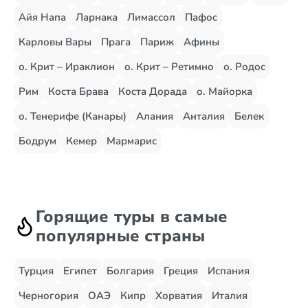
Айя Напа
Ларнака
Лимассол
Пафос
Карловы Вары
Прага
Париж
Афины
о. Крит – Ираклион
о. Крит – Ретимно
о. Родос
Рим
Коста Брава
Коста Дорада
о. Майорка
о. Тенерифе (Канары)
Алания
Анталия
Белек
Бодрум
Кемер
Мармарис
Горящие туры в самые
популярные страны
Турция
Египет
Болгария
Греция
Испания
Черногория
ОАЭ
Кипр
Хорватия
Италия