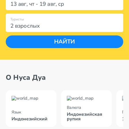
13 авг
,
чт
-
19 авг
,
ср
Туристы
2 взрослых
НАЙТИ
О Нуса Дуа
Валюта
Язык
По
Индонезийская
Индонезийский
рупия
14