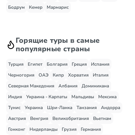
Бодрум
Кемер
Мармарис
Горящие туры в самые
популярные страны
Турция
Египет
Болгария
Греция
Испания
Черногория
ОАЭ
Кипр
Хорватия
Италия
Северная Македония
Албания
Доминикана
Индия
Украина - Карпаты
Мальдивы
Мексика
Тунис
Украина
Шри-Ланка
Танзания
Андорра
Австрия
Венгрия
Великобритания
Вьетнам
Гонконг
Нидерланды
Грузия
Германия