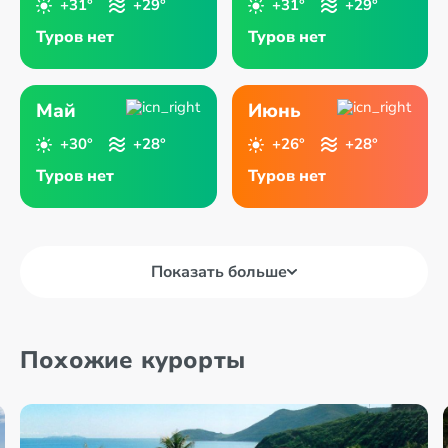
+31°
+29°
+31°
+29°
Туров нет
Туров нет
Май
Июнь
+30°
+28°
+26°
+28°
Туров нет
Туров нет
Показать больше
Похожие курорты