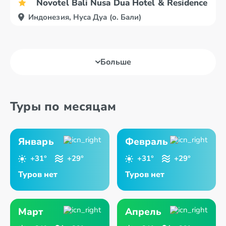
Novotel Bali Nusa Dua Hotel & Residences
Индонезия, Нуса Дуа (о. Бали)
Больше
Туры по месяцам
Январь
Февраль
+31°
+29°
+31°
+29°
Туров нет
Туров нет
Март
Апрель