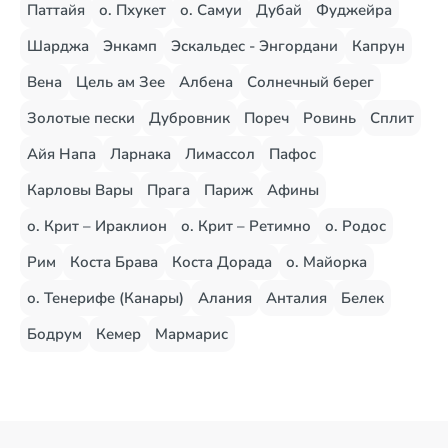
Паттайя
о. Пхукет
о. Самуи
Дубай
Фуджейра
Шарджа
Энкамп
Эскальдес - Энгордани
Капрун
Вена
Цель ам Зее
Албена
Солнечный берег
Золотые пески
Дубровник
Пореч
Ровинь
Сплит
Айя Напа
Ларнака
Лимассол
Пафос
Карловы Вары
Прага
Париж
Афины
о. Крит – Ираклион
о. Крит – Ретимно
о. Родос
Рим
Коста Брава
Коста Дорада
о. Майорка
о. Тенерифе (Канары)
Алания
Анталия
Белек
Бодрум
Кемер
Мармарис