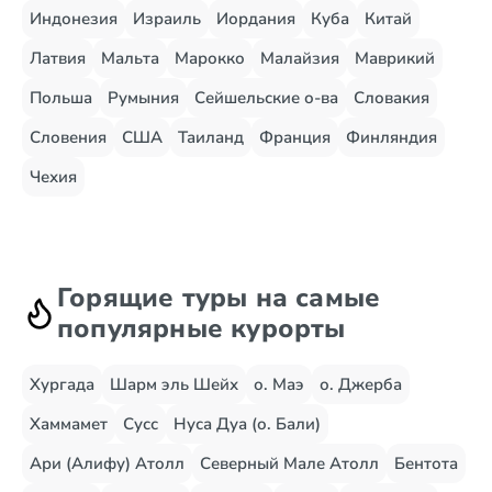
Индонезия
Израиль
Иордания
Куба
Китай
Латвия
Мальта
Марокко
Малайзия
Маврикий
Польша
Румыния
Сейшельские о-ва
Словакия
Словения
США
Таиланд
Франция
Финляндия
Чехия
Горящие туры на самые
популярные курорты
Хургада
Шарм эль Шейх
о. Маэ
о. Джерба
Хаммамет
Сусс
Нуса Дуа (о. Бали)
Ари (Алифу) Атолл
Северный Мале Атолл
Бентота