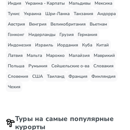
Индия
Украина - Карпаты
Мальдивы
Мексика
Тунис
Украина
Шри-Ланка
Танзания
Андорра
Австрия
Венгрия
Великобритания
Вьетнам
Гонконг
Нидерланды
Грузия
Германия
Индонезия
Израиль
Иордания
Куба
Китай
Латвия
Мальта
Марокко
Малайзия
Маврикий
Польша
Румыния
Сейшельские о-ва
Словакия
Словения
США
Таиланд
Франция
Финляндия
Чехия
Туры на самые популярные
курорты