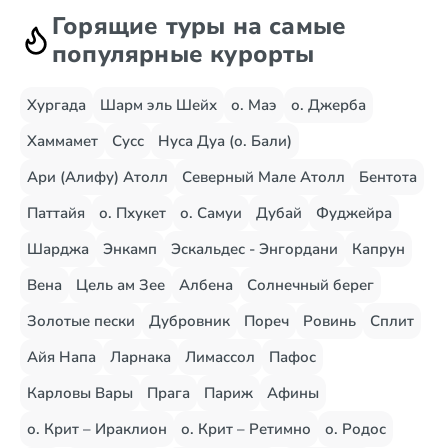
Горящие туры на самые
популярные курорты
Хургада
Шарм эль Шейх
о. Маэ
о. Джерба
Хаммамет
Сусс
Нуса Дуа (о. Бали)
Ари (Алифу) Атолл
Северный Мале Атолл
Бентота
Паттайя
о. Пхукет
о. Самуи
Дубай
Фуджейра
Шарджа
Энкамп
Эскальдес - Энгордани
Капрун
Вена
Цель ам Зее
Албена
Солнечный берег
Золотые пески
Дубровник
Пореч
Ровинь
Сплит
Айя Напа
Ларнака
Лимассол
Пафос
Карловы Вары
Прага
Париж
Афины
о. Крит – Ираклион
о. Крит – Ретимно
о. Родос