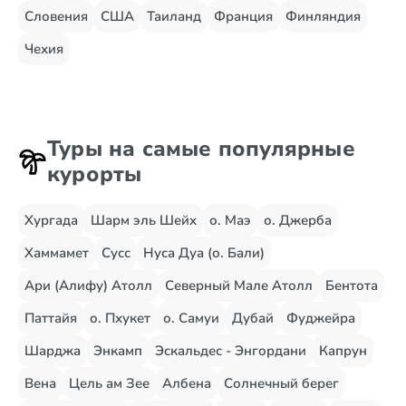
Словения
США
Таиланд
Франция
Финляндия
Чехия
Туры на самые популярные
курорты
Хургада
Шарм эль Шейх
о. Маэ
о. Джерба
Хаммамет
Сусс
Нуса Дуа (о. Бали)
Ари (Алифу) Атолл
Северный Мале Атолл
Бентота
Паттайя
о. Пхукет
о. Самуи
Дубай
Фуджейра
Шарджа
Энкамп
Эскальдес - Энгордани
Капрун
Вена
Цель ам Зее
Албена
Солнечный берег