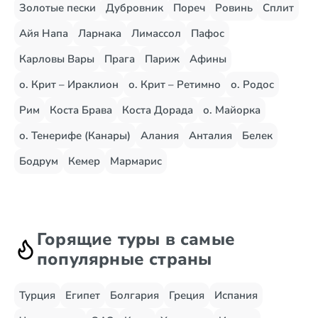
Золотые пески
Дубровник
Пореч
Ровинь
Сплит
Айя Напа
Ларнака
Лимассол
Пафос
Карловы Вары
Прага
Париж
Афины
о. Крит – Ираклион
о. Крит – Ретимно
о. Родос
Рим
Коста Брава
Коста Дорада
о. Майорка
о. Тенерифе (Канары)
Алания
Анталия
Белек
Бодрум
Кемер
Мармарис
Горящие туры в самые
популярные страны
Турция
Египет
Болгария
Греция
Испания