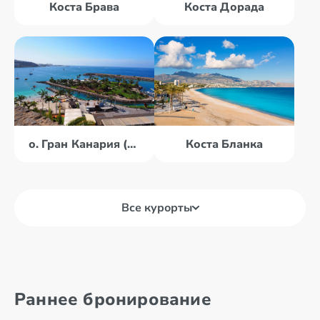
Коста Брава
Коста Дорада
о. Гран Канария (Канары)
Коста Бланка
Все курорты
Коста Дель
о. Майорка
Маресме
Коста Дель
Раннее бронирование
Соль