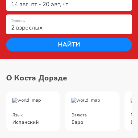
14 авг
,
пт
-
20 авг
,
чт
Туристы
2 взрослых
НАЙТИ
О Коста Дораде
Язык
Валюта
По
Испанский
Евро
04