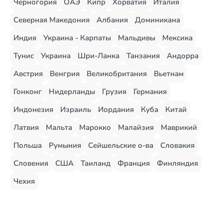
Черногория
ОАЭ
Кипр
Хорватия
Италия
Северная Македония
Албания
Доминикана
Индия
Украина - Карпаты
Мальдивы
Мексика
Тунис
Украина
Шри-Ланка
Танзания
Андорра
Австрия
Венгрия
Великобритания
Вьетнам
Гонконг
Нидерланды
Грузия
Германия
Индонезия
Израиль
Иордания
Куба
Китай
Латвия
Мальта
Марокко
Малайзия
Маврикий
Польша
Румыния
Сейшельские о-ва
Словакия
Словения
США
Таиланд
Франция
Финляндия
Чехия