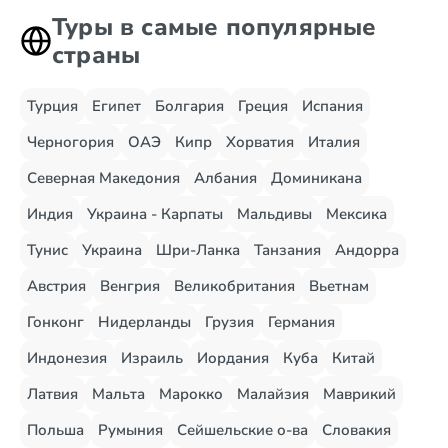
Туры в самые популярные
страны
Турция
Египет
Болгария
Греция
Испания
Черногория
ОАЭ
Кипр
Хорватия
Италия
Северная Македония
Албания
Доминикана
Индия
Украина - Карпаты
Мальдивы
Мексика
Тунис
Украина
Шри-Ланка
Танзания
Андорра
Австрия
Венгрия
Великобритания
Вьетнам
Гонконг
Нидерланды
Грузия
Германия
Индонезия
Израиль
Иордания
Куба
Китай
Латвия
Мальта
Марокко
Малайзия
Маврикий
Польша
Румыния
Сейшельские о-ва
Словакия