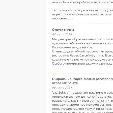
можно было без проблем найти место н
Территория отеля ухоженная, прогулк
море принесли большое удовольствие.
персонал
...
→
Отпуск мечты
06 марта 2024
Мы уже третий раз являемся гостями э
чувствуем себя очень желанными гост
Расположение идеальное.
Очень дружелюбный персонал (и правда 
рестораны, бары, бассейны, пляж. Все 
сделанные на песке по приезду утром 
Особого упоминания заслуживает наш
→
Очарование Марса-Алама: расслабленный отдых в
отеле Jaz Solaya
09 марта 2024
"Jaz Solaya" предлагает различные услу
привлекательным для семей с детьми. 
развлекательными программами и игро
проводить время под присмотром опыт
отель предоставляет услуги няни по з
насладиться отдыхом, зная, что их дети