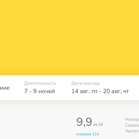
Длительность
Дата выезда
ние
7 - 9 ночей
14 авг
,
пт
-
20 авг
,
чт
9,9
Номер
из 10
Серви
Чистот
отзывов 114