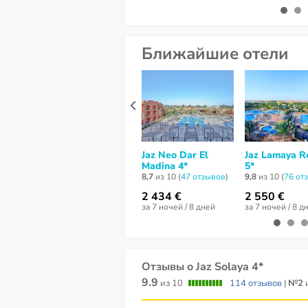
Ближайшие отели
Jaz Neo Dar El
Jaz Lamaya R
Madina 4*
5*
8,7
из 10 (
47 отзывов
)
9,8
из 10 (
76 от
2 434 €
2 550 €
за 7 ночей / 8 дней
за 7 ночей / 8 д
Отзывы о Jaz Solaya 4*
9.9
из 10
114 отзывов
|
№2
и