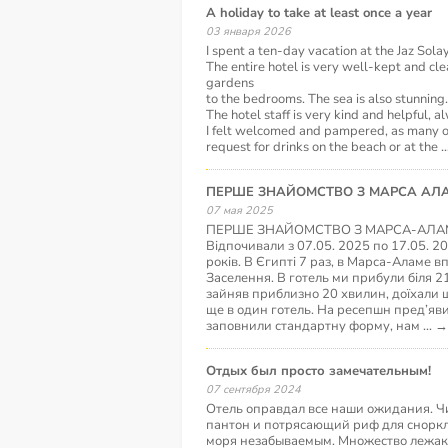
A holiday to take at least once a year
03 января 2026
I spent a ten-day vacation at the Jaz Sol
The entire hotel is very well-kept and cle
gardens
to the bedrooms. The sea is also stunning.
The hotel staff is very kind and helpful, a
I felt welcomed and pampered, as many o
request for drinks on the beach or at the
.
ПЕРШЕ ЗНАЙОМСТВО З МАРСА А
07 мая 2025
ПЕРШЕ ЗНАЙОМСТВО З МАРСА-АЛ
Відпочивали з 07.05. 2025 по 17.05. 2
років. В Єгипті 7 раз, в Марса-Аламе 
Заселення. В готель ми прибули біля 2
зайняв приблизно 20 хвилин, доїхали 
ще в один готель. На ресепшн пред’яв
заповнили стандартну форму, нам
...
→
Отдых был просто замечательным!
07 сентября 2024
Отель оправдал все наши ожидания. Ч
пантон и потрясающий риф для сноркл
моря незабываемым. Множество лежако