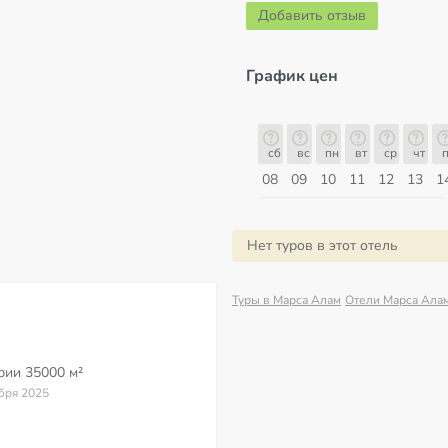
Добавить отзыв
График цен
сб
вс
пн
вт
ср
чт
пт
сб
сб
вс
пн
вт
ср
чт
п
15
16
17
18
19
20
21
22
08
09
10
11
12
13
1
Август
Нет туров в этот отель
Туры в Марса Алам
Отели Марса Ала
ории
35000 м²
ября 2025