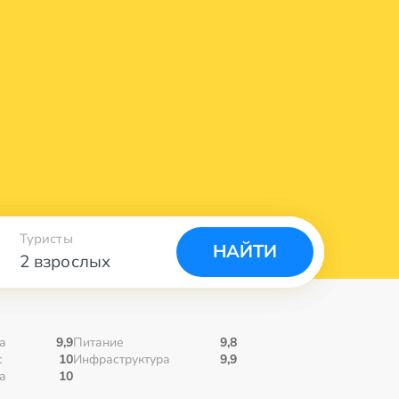
Туристы
НАЙТИ
2 взрослых
а
9,9
Питание
9,8
с
10
Инфраструктура
9,9
а
10