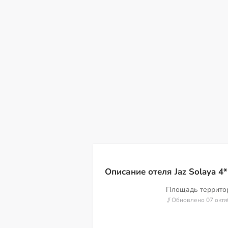
сб
вс
пн
вт
ср
чт
пт
08
09
10
11
12
13
14
Описание отеля Jaz Solaya 4*
Площадь террит
// Обновлено 07 окт