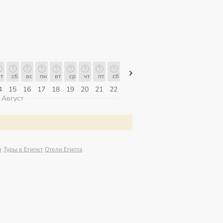
т
сб
вс
пн
вт
ср
чт
пт
сб
сб
вс
пн
вт
ср
чт
4
15
16
17
18
19
20
21
22
08
09
10
11
12
13
Август
м
Туры в Египет
Отели Египта