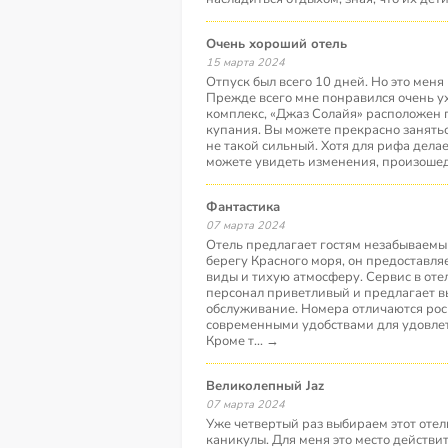
Очень хороший отель
15 марта 2024
Отпуск был всего 10 дней. Но это мен
Прежде всего мне понравился очень 
комплекс, «Джаз Солайя» расположен 
купания. Вы можете прекрасно занятьс
не такой сильный. Хотя для рифа делае
можете увидеть изменения, произоше
фантастика
07 марта 2024
Отель предлагает гостям незабываемы
берегу Красного моря, он предоставл
виды и тихую атмосферу. Сервис в оте
персонал приветливый и предлагает в
обслуживание. Номера отличаются рос
современными удобствами для удовлет
Кроме т
...
→
Великолепный Jaz
07 марта 2024
Уже четвертый раз выбираем этот отел
каникулы. Для меня это место действи