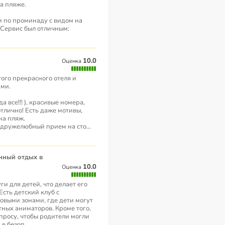
а пляже.
и по проминаду с видом на
 Сервис был отличным:
10.0
Оценка
того прекрасного отеля и
ями.
все!!! ), красивые номера,
отлично! Есть даже мотивы,
на пляж.
 дружелюбный прием на сто
...
10.0
Оценка
ги для детей, что делает его
Есть детский клуб с
выми зонами, где дети могут
ных аниматоров. Кроме того,
апросу, чтобы родители могли
 в безоп
...
→