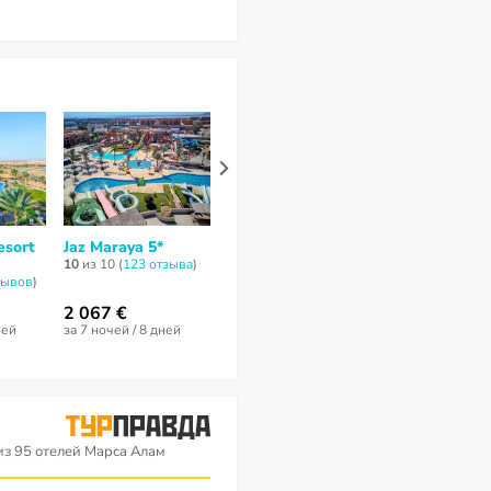
esort
Jaz Maraya 5*
Jaz Samaya Resort
JAZ Neo Ree
5*
Marsa 4*
10
из 10 (
123 отзывa
)
зывов
)
9,7
из 10 (
14 отзывов
)
7,3
из 10 (
42 от
2 067 €
2 510 €
1 557 €
ней
за 7 ночей / 8 дней
за 8 ночей / 9 дней
за 7 ночей / 8 
з 95 отелей Марса Алам