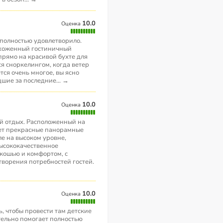
10.0
Оценка
я полностью удовлетворило.
ухоженный гостиничный
прямо на красивой бухте для
я сноркелингом, когда ветер
тся очень многое, вы ясно
дшие за последние
...
→
10.0
Оценка
й отдых. Расположенный на
яет прекрасные панорамные
ле на высоком уровне,
ысококачественное
кошью и комфортом, с
ворения потребностей гостей.
10.0
Оценка
ь, чтобы провести там детские
тельно помогает полностью