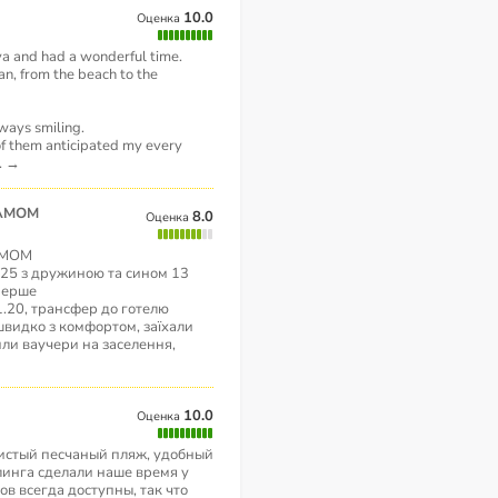
10.0
Оценка
aya and had a wonderful time.
an, from the beach to the
lways smiling.
f them anticipated my every
..
→
ЛАМОМ
8.0
Оценка
АМОМ
025 з дружиною та сином 13
вперше
1.20, трансфер до готелю
швидко з комфортом, заїхали
или ваучери на заселення,
10.0
Оценка
истый песчаный пляж, удобный
инга сделали наше время у
в всегда доступны, так что