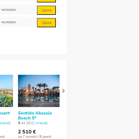
человек
Цена
человек
Цена
esort
Sentido Akassia
Bliss Nada Beach
Tulip Magic 
Beach 5*
Resort 4*
Resort 4*
зывов
)
9
из 10 (
1 отзыв
)
6,6
из 10 (
9 отзывов
)
7,1
из 10 (
15 от
2 510 €
1 185 €
3 151 €
ней
за 7 ночей / 8 дней
за 7 ночей / 8 дней
за 7 ночей / 8 