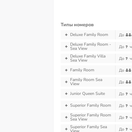
Типы номеров
Deluxe Family Room
До
Deluxe Family Room -
До
ч
Sea View
Deluxe Family Villa
До
ч
Sea View
Family Room
До
Family Room Sea
До
View
Junior Queen Suite
До
ч
Superior Family Room
До
ч
Superior Family Room
До
ч
Sea View
Superior Family Sea
До
ч
View