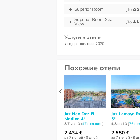
Superior Room
До
Superior Room Sea
До
View
Услуги в отеле
год реновации: 2020
Похожие отели
Jaz Neo Dar El
Jaz Lamaya R
Madina 4*
5*
8,7
из 10 (
47 отзывов
)
9,8
из 10 (
76 от
2 434 €
2 550 €
за 7 ночей / 8 дней
за 7 ночей / 8 д