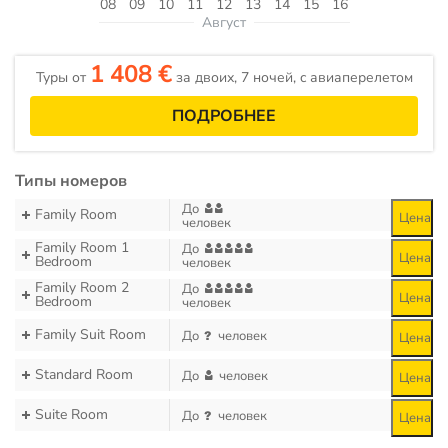
08
09
10
11
12
13
14
15
16
Август
1 408 €
Туры от
за двоих, 7 ночей, c авиаперелетом
ПОДРОБНЕЕ
Типы номеров
До
Family Room
Цена
человек
Family Room 1
До
Цена
Bedroom
человек
Family Room 2
До
Цена
Bedroom
человек
Family Suit Room
До
человек
Цена
Standard Room
До
человек
Цена
Suite Room
До
человек
Цена