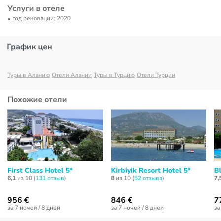
Услуги в отеле
год реновации: 2020
График цен
Туры в Аланию
Отели Алании
Туры в Турцию
Отели Турции
Похожие отели
First Class Hotel 5*
Kirbiyik Resort Hotel 5*
Bl
6,1
из 10 (
131 отзыв
)
8
из 10 (
52 отзывa
)
7,
956 €
846 €
7
за 7 ночей / 8 дней
за 7 ночей / 8 дней
за