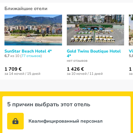
Ближайшие отели
SunStar Beach Hotel 4*
Gold Twins Boutique Hotel
V
4*
6,7
из 10 (
77 отзывов
)
5,
нет отзывов
1 709 €
1 426 €
1
за 14 ночей / 15 дней
за 10 ночей / 11 дней
за
5 причин выбрать этот отель
Квалифицированный персонал