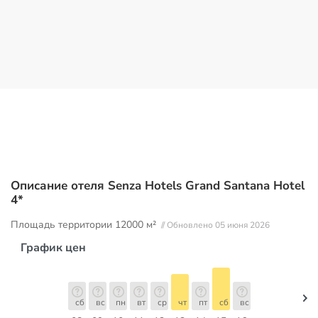
Описание отеля Senza Hotels Grand Santana Hotel
4*
Площадь территории
12000 м²
// Обновлено 05 июня 2026
График цен
сб
вс
пн
вт
ср
чт
пт
сб
вс