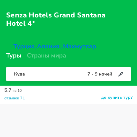
Senza Hotels Grand Santana
Hotel 4*
Турция
Алания
Махмутлар
,
,
Туры
Страны мира
Куда
7
-
9
ночей
5,7
из 10
Где купить тур?
отзывов 71