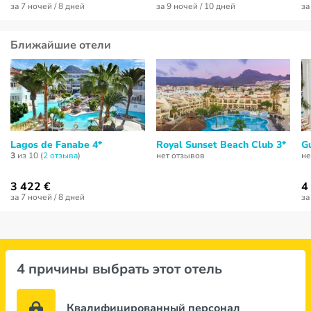
за 7 ночей / 8 дней
за 9 ночей / 10 дней
за
Ближайшие отели
Lagos de Fanabe 4*
Royal Sunset Beach Club 3*
G
3
из 10 (
2 отзывa
)
нет отзывов
не
3 422 €
4
за 7 ночей / 8 дней
за
4 причины выбрать этот отель
Квалифицированный персонал