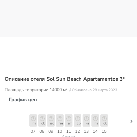
Описание отеля Sol Sun Beach Apartamentos 3*
Площадь территории
14000 м²
// Обновлено 28 марта 2023
График цен
пт
сб
вс
пн
вт
ср
чт
пт
сб
07
08
09
10
11
12
13
14
15
Август