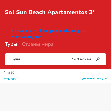
Sol Sun Beach
Apartamentos 3*
Испания
о. Тенерифе (Канары)
,
,
Коста Адехе
Туры
Страны мира
Куда
7
-
9
ночей
4
из 10
Где купить тур?
отзывов 2