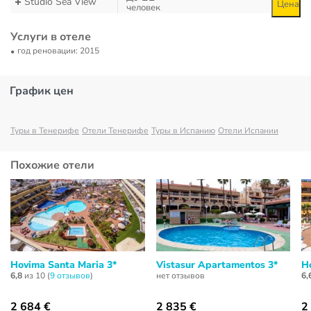
Studio Sea View
Цена
человек
Услуги в отеле
год реновации: 2015
График цен
Туры в Тенерифе
Отели Тенерифе
Туры в Испанию
Отели Испании
Похожие отели
Hovima Santa Maria 3*
Vistasur Apartamentos 3*
Ho
6,8
из 10 (
9 отзывов
)
нет отзывов
6,
2 684 €
2 835 €
2