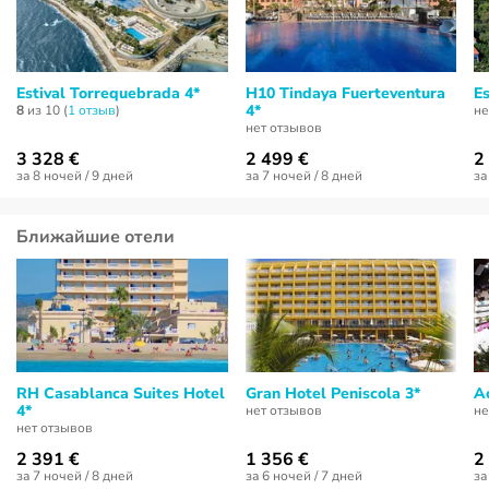
Estival Torrequebrada 4*
H10 Tindaya Fuerteventura
Es
4*
8
из 10 (
1 отзыв
)
не
нет отзывов
3 328 €
2 499 €
2
за 8 ночей / 9 дней
за 7 ночей / 8 дней
за
Ближайшие отели
RH Casablanca Suites Hotel
Gran Hotel Peniscola 3*
A
4*
нет отзывов
не
нет отзывов
2 391 €
1 356 €
2
за 7 ночей / 8 дней
за 6 ночей / 7 дней
за