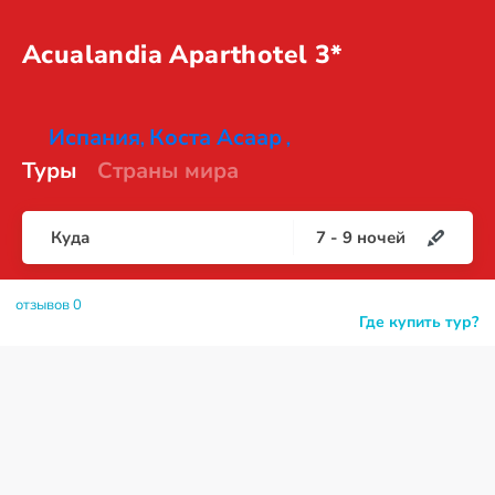
Acualandia
Aparthotel 3*
Испания
Коста Асаар
,
,
Туры
Страны мира
Куда
7
-
9
ночей
отзывов 0
Где купить тур?