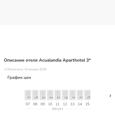
Описание отеля Acualandia Aparthotel 3*
// Обновлено 19 января 2026
График цен
пт
сб
вс
пн
вт
ср
чт
пт
сб
07
08
09
10
11
12
13
14
15
Август