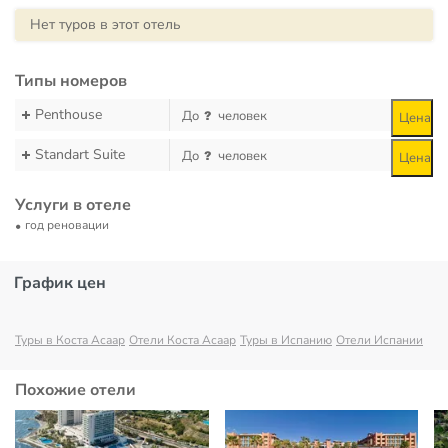
Нет туров в этот отель
Типы номеров
Penthouse
До
человек
Цена
Standart Suite
До
человек
Цена
Услуги в отеле
год реновации
График цен
Туры в Коста Асаар
Отели Коста Асаар
Туры в Испанию
Отели Испании
Похожие отели