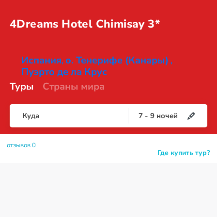
4Dreams Hotel
Chimisay 3*
Испания
о. Тенерифе (Канары)
,
,
Пуэрто де ла Крус
Туры
Страны мира
Куда
7
-
9
ночей
отзывов 0
Где купить тур?