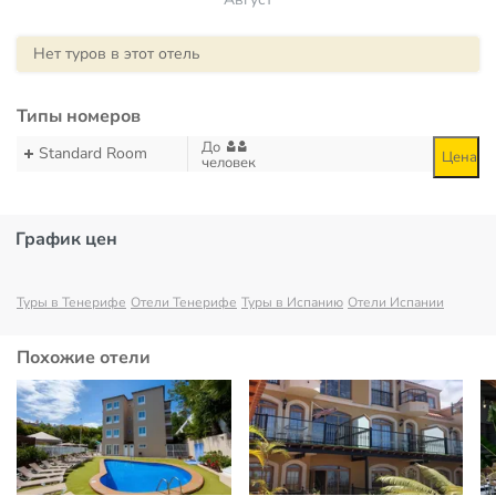
Нет туров в этот отель
Типы номеров
До
Standard Room
Цена
человек
График цен
Туры в Тенерифе
Отели Тенерифе
Туры в Испанию
Отели Испании
Похожие отели