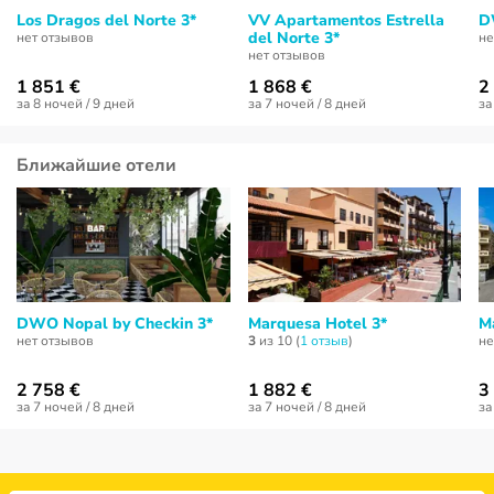
Los Dragos del Norte 3*
VV Apartamentos Estrella
D
del Norte 3*
нет отзывов
не
нет отзывов
1 851 €
1 868 €
2
за 8 ночей / 9 дней
за 7 ночей / 8 дней
за
Ближайшие отели
DWO Nopal by Checkin 3*
Marquesa Hotel 3*
M
нет отзывов
3
из 10 (
1 отзыв
)
не
2 758 €
1 882 €
3
за 7 ночей / 8 дней
за 7 ночей / 8 дней
за