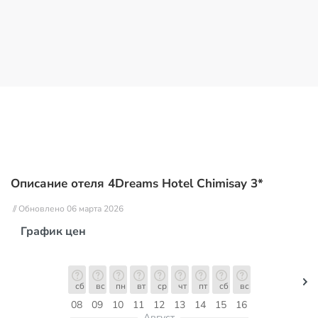
Описание отеля 4Dreams Hotel Chimisay 3*
// Обновлено 06 марта 2026
График цен
сб
вс
пн
вт
ср
чт
пт
сб
вс
08
09
10
11
12
13
14
15
16
Август