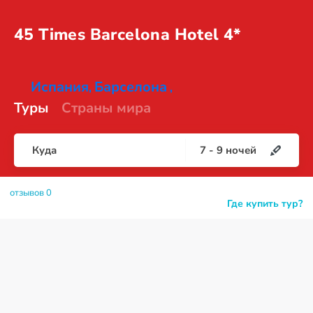
45 Times Barcelona
Hotel 4*
Испания
Барселона
,
,
Туры
Страны мира
Куда
7
-
9
ночей
отзывов 0
Где купить тур?