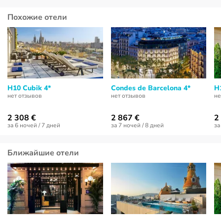
Похожие отели
H10 Cubik 4*
Condes de Barcelona 4*
H
нет отзывов
нет отзывов
не
2 308 €
2 867 €
2
за 6 ночей / 7 дней
за 7 ночей / 8 дней
за
Ближайшие отели