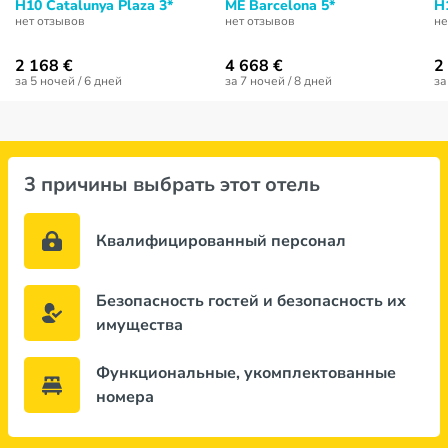
H10 Catalunya Plaza 3*
ME Barcelona 5*
H
нет отзывов
нет отзывов
не
2 168 €
4 668 €
2
за 5 ночей / 6 дней
за 7 ночей / 8 дней
за
3 причины выбрать этот отель
Квалифицированный персонал
Безопасность гостей и безопасность их
имущества
Функциональные, укомплектованные
номера