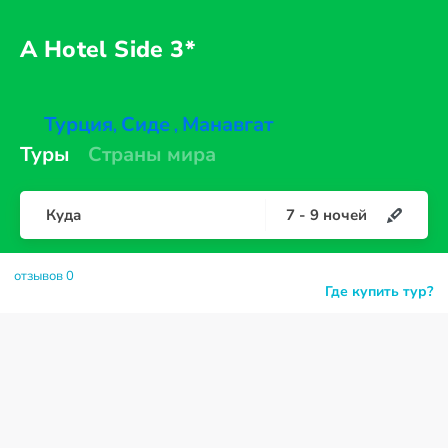
A Hotel
Side 3*
Турция
Сиде
Манавгат
,
,
Туры
Страны мира
Куда
7
-
9
ночей
отзывов 0
Где купить тур?