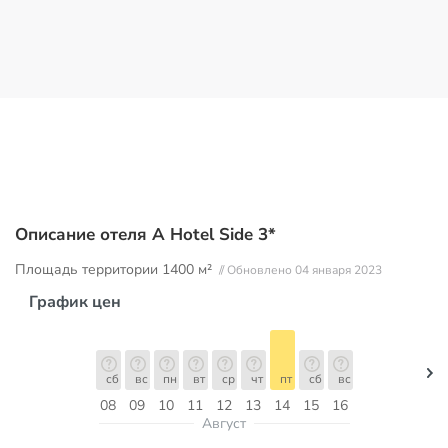
Описание отеля A Hotel Side 3*
Площадь территории
1400 м²
// Обновлено 04 января 2023
График цен
сб
вс
пн
вт
ср
чт
пт
сб
вс
08
09
10
11
12
13
14
15
16
Август