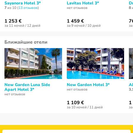
Sayanora Hotel 3*
Lavitas Hotel 3*
D
7
из 10 (
13 отзывов
)
нет отзывов
8
и
1 253 €
1 459 €
7
за 11 ночей / 12 дней
за 9 ночей / 10 дней
за
Ближайшие отели
New Garden Luna Side
New Garden Hotel 3*
A
Apart Hotel 3*
нет отзывов
3,
нет отзывов
1 109 €
1
за 10 ночей / 11 дней
за