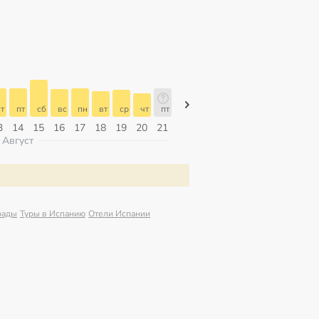
т
пт
сб
вс
пн
вт
ср
чт
пт
пт
сб
вс
пн
вт
ср
3
14
15
16
17
18
19
20
21
07
08
09
10
11
12
Август
рады
Туры в Испанию
Отели Испании