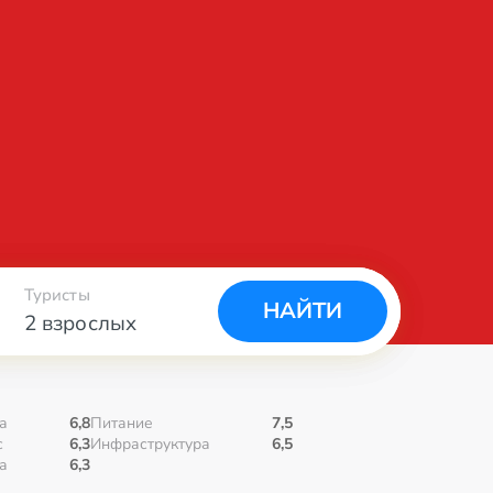
Туристы
НАЙТИ
2 взрослых
а
6,8
Питание
7,5
с
6,3
Инфраструктура
6,5
а
6,3