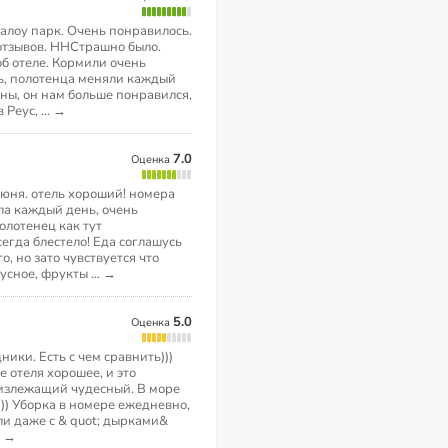
Салоу парк. Очень понравилось.
 отзывов. ННСтрашно было.
б отеле. Кормили очень
ь, полотенца меняли каждый
ны, он нам больше понравился,
в Реус,
...
→
7.0
Оценка
 июня. отель хороший! номера
ыла каждый день, очень
олотенец как тут
сегда блестело! Еда соглашусь
, но зато чувствуется что
кусное, фрукты
...
→
5.0
Оценка
ики. Есть с чем сравнить)))
 отеля хорошее, и это
излежащий чудесный. В море
))) Уборка в номере ежедневно,
ли даже с & quot; дырками&
.
→