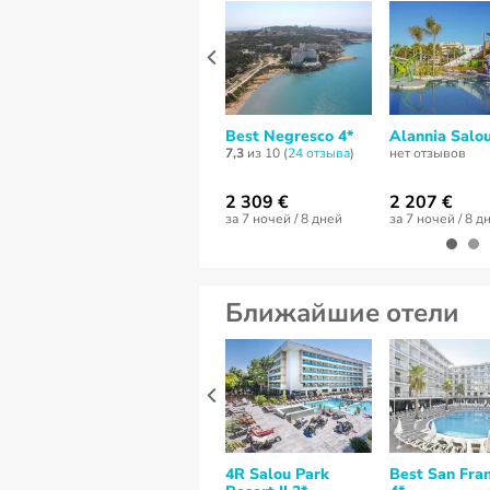
Best Negresco 4*
Alannia Salou
7,3
из 10 (
24 отзывa
)
нет отзывов
2 309 €
2 207 €
за 7 ночей / 8 дней
за 7 ночей / 8 д
Ближайшие отели
4R Salou Park
Best San Fran