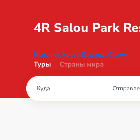
4R Salou Park R
Испания
Коста Дорада
Салоу
,
,
Туры
Страны мира
Отправле