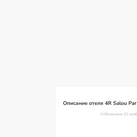
пт
сб
вс
пн
вт
ср
чт
07
08
09
10
11
12
13
Описание отеля 4R Salou Park
// Обновлено 21 ноя