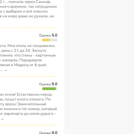
 г. , поехали через Санмар,
 много времени, так сотрудники
и с выбором и всё классно
де на море даже не думали, но
5.0
Оценка
ста. Мне отель не понравился.
день с 21 до 24. Заснуть
ление. что стены - картонные.
х номерах. Порадовали
евная в Мадрид от & quot;
...
→
9.0
Оценка
ом отеле! Естественно перед
в, пишут много плохого. По
эту ересь! Замечательный
ли именно в тот номер, который
от аэропорта до отеля дорога –
.
→
9.0
Оценка