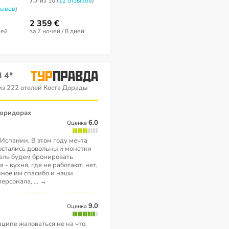
Apartamentos 2*
4*
7,7
из 10 (
12 отзывов
)
зывов
)
нет отзывов
6,7
из 10 (
22 от
2 359 €
1 394 €
1 709 €
ней
за 7 ночей / 8 дней
за 7 ночей / 8 дней
за 7 ночей / 8 
I 4*
з 222 отелей Коста Дорады
6.0
Оценка
Испании. В этом году мечта
 остались довольны и монетки
тель будем бронировать
 - кухня, где не работают, нет,
ное им спасибо и наши
персонала,
...
→
9.0
Оценка
нципе жаловаться не на что.