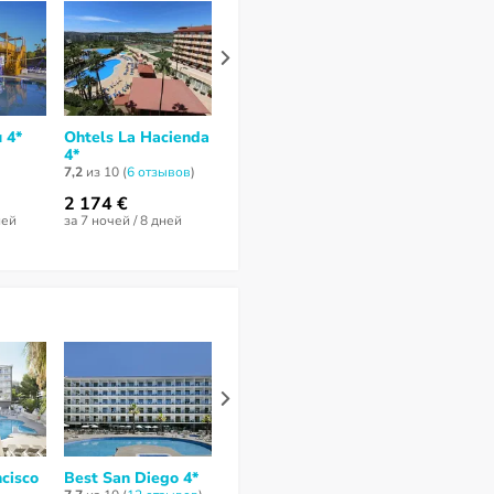
 4*
Ohtels La Hacienda
Palas Pineda 4*
Best Maritim
4*
6,5
из 10 (
19 отзывов
)
8
из 10 (
11 отз
7,2
из 10 (
6 отзывов
)
2 174 €
2 453 €
2 272 €
ней
за 7 ночей / 8 дней
за 7 ночей / 8 дней
за 7 ночей / 8 
cisco
Best San Diego 4*
Arquus
Best Los Ang