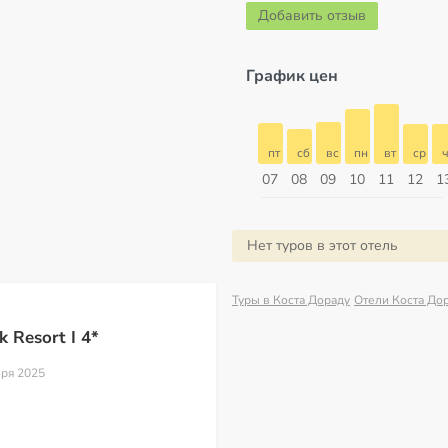
Добавить отзыв
График цен
пт
сб
вс
пн
вт
ср
чт
пт
пт
сб
вс
пн
вт
ср
ч
14
15
16
17
18
19
20
21
07
08
09
10
11
12
1
Август
Нет туров в этот отель
Туры в Коста Дораду
Отели Коста До
 Resort I 4*
бря 2025