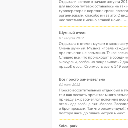
Отдыхали в отеле в начале августа 2012
для выбора путёвок оставалось не так
туроператора в короткие сроки помогл
организовали, спасибо им за это! О ви
нас поселили именно в такой номе
...
→
шумный отель
01 августа 2012
Отдыхала в отеле с мужем в конце авгу
Очень шумный. Музыка играла каждый 
практически не возмлжно. Такое впечат
Слышно все, что происходит в соседни
экскурсии, особенно понравилась 2 дн
прадо& quot; . Стоимость всего 149 евр
Все просто замечательно
01 июля 2012
Просто восхитительный отдых был в эт
тем как поехать прочитал много отзыво
приезду аж рассмеялся вспомнив всю 
отель, еда вообще пять баллов. Засели
и бронировали. Так что рекомендую!! ! 
полтора часа, до пляжа метров минут
..
salou park