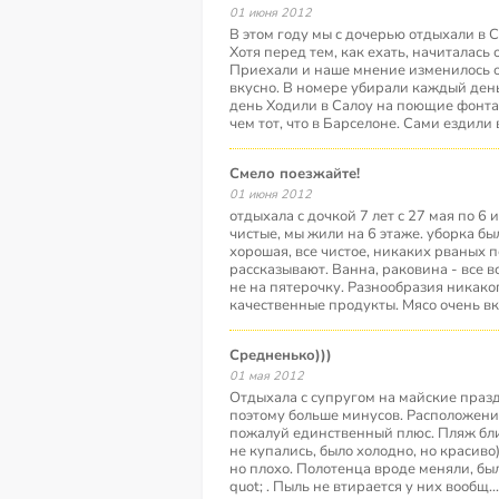
01 июня 2012
В этом году мы с дочерью отдыхали в 
Хотя перед тем, как ехать, начиталась
Приехали и наше мнение изменилось о
вкусно. В номере убирали каждый ден
день Ходили в Салоу на поющие фонта
чем тот, что в Барселоне. Сами ездили 
Смело поезжайте!
01 июня 2012
отдыхала с дочкой 7 лет с 27 мая по 6
чистые, мы жили на 6 этаже. уборка б
хорошая, все чистое, никаких рваных п
рассказывают. Ванна, раковина - все в
не на пятерочку. Разнообразия никакого
качественные продукты. Мясо очень в
Средненько)))
01 мая 2012
Отдыхала с супругом на майские праздн
поэтому больше минусов. Расположение
пожалуй единственный плюс. Пляж бл
не купались, было холодно, но красиво
но плохо. Полотенца вроде меняли, бы
quot; . Пыль не втирается у них вообщ
..