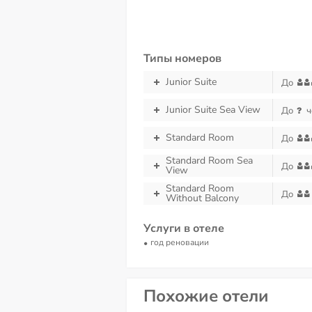
Типы номеров
Junior Suite
До
Junior Suite Sea View
До
ч
Standard Room
До
Standard Room Sea
До
View
Standard Room
До
Without Balcony
Услуги в отеле
год реновации
Похожие отели