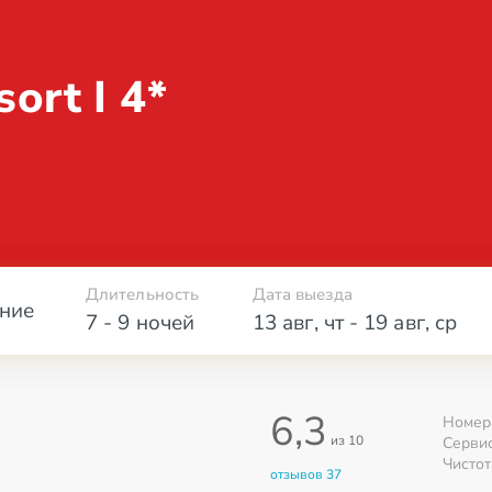
esort
I 4*
Длительность
Дата выезда
ние
7 - 9 ночей
13 авг
,
чт
-
19 авг
,
ср
6,3
Номер
из 10
Серви
Чистот
отзывов 37