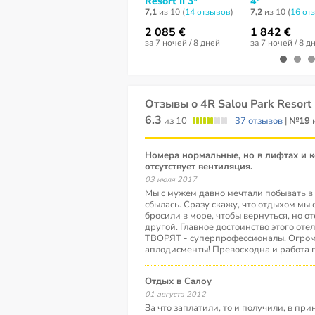
Resort II 3*
4*
7,1
из 10 (
14 отзывов
)
7,2
из 10 (
16 от
2 085 €
1 842 €
за 7 ночей / 8 дней
за 7 ночей / 8 д
Отзывы о 4R Salou Park Resort 
6.3
из 10
37 отзывов
|
№19
и
Номера нормальные, но в лифтах и коридорах
отсутствует вентиляция.
03 июля 2017
Мы с мужем давно мечтали побывать в 
сбылась. Сразу скажу, что отдыхом мы
бросили в море, чтобы вернуться, но о
другой. Главное достоинство этого отеля
ТВОРЯТ - суперпрофессионалы. Огром
аплодисменты! Превосходна и работа 
Отдых в Салоу
01 августа 2012
За что заплатили, то и получили, в при