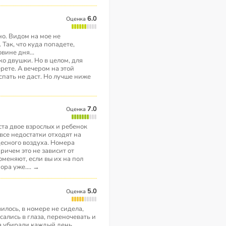
6.0
Оценка
но. Видом на мое не
 Так, что куда попадете,
вине дня...
о двушки. Но в целом, для
рете. А вечером на этой
спать не даст. Но лучше ниже
7.0
Оценка
ста двое взрослых и ребенок
 все недостатки отходят на
десного воздуха. Номера
ричем это не зависит от
оменяют, если вы их на пол
пора уже.
...
→
5.0
Оценка
илось, в номере не сидела,
сались в глаза, переночевать и
а убирали каждый день,