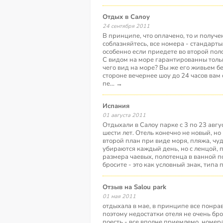
Отдых в Салоу
24 сентября 2011
В принципе, что оплачено, то и получе
соблазняйтесь, все номера - стандарты.
особенно если приедете во второй поло
С видом на море гарантированны тольк
чего вид на море? Вы же его живьем бе
стороне вечернее шоу до 24 часов вам 
пе
...
→
Испания
01 августа 2011
Отдыхали в Салоу парке с 3 по 23 авгу
шести лет. Отель конечно не новый, но
второй план при виде моря, пляжа, чу
убираются каждый день, но с ленцой, п
размера чаевых, полотенца в ванной п
бросите - это как условный знак, типа 
отзыв на Salou park
01 мая 2011
отдыхала в мае, в принципе все понрав
поэтому недостатки отеля не очень бро
поесть - все вполне приемлемо. номер