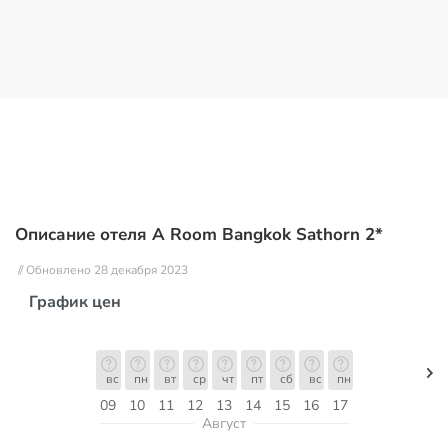
Описание отеля A Room Bangkok Sathorn 2*
// Обновлено 28 декабря 2023
График цен
вс
пн
вт
ср
чт
пт
сб
вс
пн
09
10
11
12
13
14
15
16
17
Август