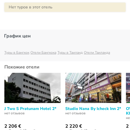
Нет туров в этот отель
График цен
Туры в Бангкок
Отели Бангкока
Туры в Таиланд
Отели Таиланда
Похожие отели
J Two S Pratunam Hotel 2*
Studio Nana By Icheck Inn 2*
O
K
нет отзывов
нет отзывов
не
2 206 €
2 220 €
2