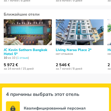
за 7 ночей / 8 дней
за 8 ночей / 9 дней
за
Ближайшие отели
JC Kevin Sathorn Bangkok
Living Naraa Place 2*
H
Hotel 5*
нет отзывов
не
10
из 10 (
1 отзыв
)
5 972 €
2 546 €
2
за 14 ночей / 15 дней
за 7 ночей / 8 дней
за
4 причины выбрать этот отель
Квалифицированный персонал