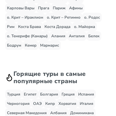
Карловы Вары
Прага
Париж
Афины
о. Крит – Ираклион
о. Крит – Ретимно
о. Родос
Рим
Коста Брава
Коста Дорада
о. Майорка
о. Тенерифе (Канары)
Алания
Анталия
Белек
Бодрум
Кемер
Мармарис
Горящие туры в самые
популярные страны
Турция
Египет
Болгария
Греция
Испания
Черногория
ОАЭ
Кипр
Хорватия
Италия
Северная Македония
Албания
Доминикана