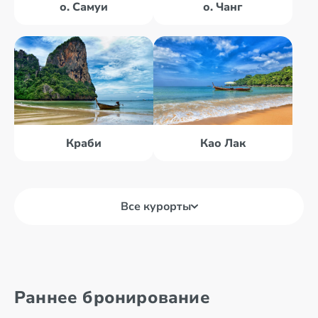
о. Самуи
о. Чанг
Краби
Као Лак
Все курорты
Бангкок
Као Лак
Раннее бронирование
Канчанабури
Краби