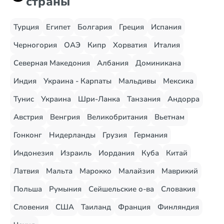
страны
Турция
Египет
Болгария
Греция
Испания
Черногория
ОАЭ
Кипр
Хорватия
Италия
Северная Македония
Албания
Доминикана
Индия
Украина - Карпаты
Мальдивы
Мексика
Тунис
Украина
Шри-Ланка
Танзания
Андорра
Австрия
Венгрия
Великобритания
Вьетнам
Гонконг
Нидерланды
Грузия
Германия
Индонезия
Израиль
Иордания
Куба
Китай
Латвия
Мальта
Марокко
Малайзия
Маврикий
Польша
Румыния
Сейшельские о-ва
Словакия
Словения
США
Таиланд
Франция
Финляндия