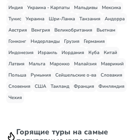
Индия
Украина - Карпаты
Мальдивы
Мексика
Тунис
Украина
Шри-Ланка
Танзания
Андорра
Австрия
Венгрия
Великобритания
Вьетнам
Гонконг
Нидерланды
Грузия
Германия
Индонезия
Израиль
Иордания
Куба
Китай
Латвия
Мальта
Марокко
Малайзия
Маврикий
Польша
Румыния
Сейшельские о-ва
Словакия
Словения
США
Таиланд
Франция
Финляндия
Чехия
Горящие туры на самые