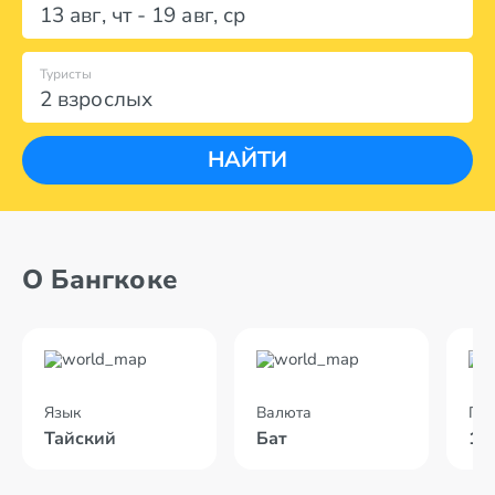
13 авг
,
чт
-
19 авг
,
ср
Туристы
2 взрослых
НАЙТИ
О Бангкоке
Язык
Валюта
По
Тайский
Бат
10