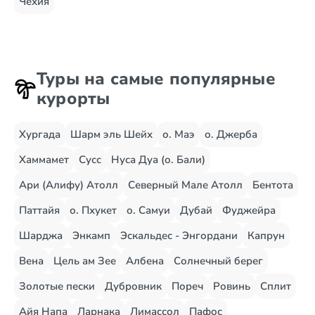
Чехия
Туры на самые популярные
курорты
Хургада
Шарм эль Шейх
о. Маэ
о. Джерба
Хаммамет
Сусс
Нуса Дуа (о. Бали)
Ари (Алифу) Атолл
Северный Мале Атолл
Бентота
Паттайя
о. Пхукет
о. Самуи
Дубай
Фуджейра
Шарджа
Энкамп
Эскальдес - Энгордани
Капрун
Вена
Цель ам Зее
Албена
Солнечный берег
Золотые пески
Дубровник
Пореч
Ровинь
Сплит
Айя Напа
Ларнака
Лимассол
Пафос