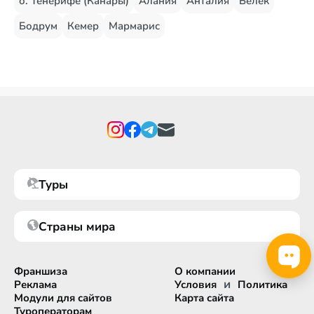
о. Тенерифе (Канары)
Алания
Анталия
Белек
Бодрум
Кемер
Мармарис
Туры
Страны мира
Франшиза
О компании
и
Реклама
Условия
Политика
Модули для сайтов
Карта сайта
Туроператорам