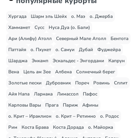
популярные курорты
Хургада
Шарм эль Шейх
о. Маэ
о. Джерба
Хаммамет
Сусс
Нуса Дуа (о. Бали)
Ари (Алифу) Атолл
Северный Мале Атолл
Бентота
Паттайя
о. Пхукет
о. Самуи
Дубай
Фуджейра
Шарджа
Энкамп
Эскальдес - Энгордани
Капрун
Вена
Цель ам Зее
Албена
Солнечный берег
Золотые пески
Дубровник
Пореч
Ровинь
Сплит
Айя Напа
Ларнака
Лимассол
Пафос
Карловы Вары
Прага
Париж
Афины
о. Крит – Ираклион
о. Крит – Ретимно
о. Родос
Рим
Коста Брава
Коста Дорада
о. Майорка