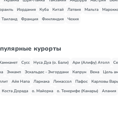
Украина
Шри-Ланка
Танзания
Андорра
Австрия
Вен
зраиль
Иордания
Куба
Китай
Латвия
Мальта
Марокк
Таиланд
Франция
Финляндия
Чехия
опулярные курорты
Хаммамет
Сусс
Нуса Дуа (о. Бали)
Ари (Алифу) Атолл
Се
жа
Энкамп
Эскальдес - Энгордани
Капрун
Вена
Цель ам
плит
Айя Напа
Ларнака
Лимассол
Пафос
Карловы Вар
Коста Дорада
о. Майорка
о. Тенерифе (Канары)
Алания