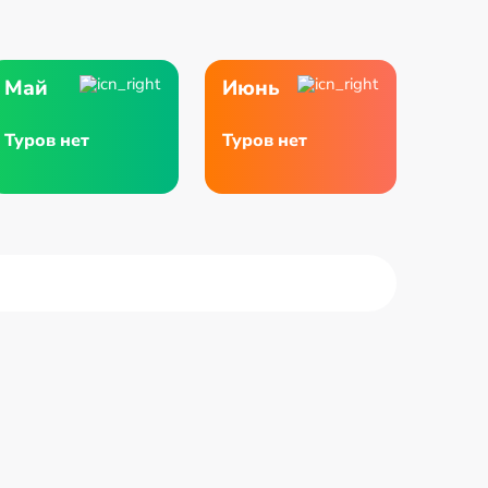
Май
Июнь
Туров нет
Туров нет