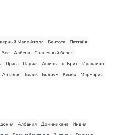
верный Мале Атолл
Бентота
Паттайя
 Зее
Албена
Солнечный берег
ы
Прага
Париж
Афины
о. Крит – Ираклион
Анталия
Белек
Бодрум
Кемер
Мармарис
едония
Албания
Доминикана
Индия