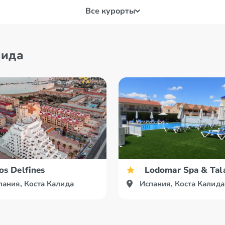
Все курорты
рка
лида
os Delfines
Lodomar Spa & Tala
пания, Коста Калида
Испания, Коста Калида