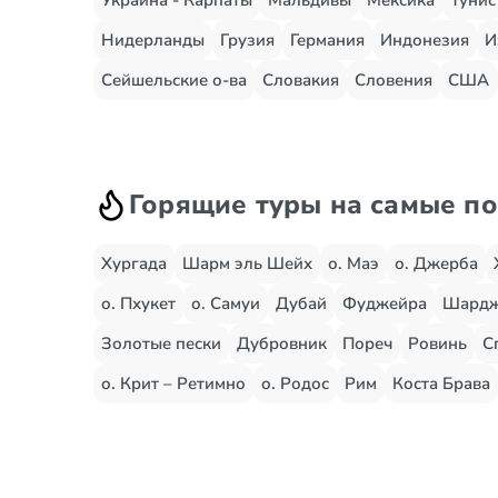
Украина - Карпаты
Мальдивы
Мексика
Тунис
Нидерланды
Грузия
Германия
Индонезия
И
Сейшельские о-ва
Словакия
Словения
США
Горящие туры на самые п
Хургада
Шарм эль Шейх
о. Маэ
о. Джерба
о. Пхукет
о. Самуи
Дубай
Фуджейра
Шард
Золотые пески
Дубровник
Пореч
Ровинь
С
о. Крит – Ретимно
о. Родос
Рим
Коста Брава