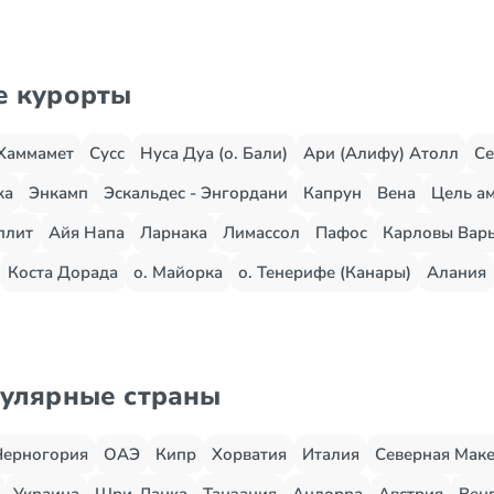
е курорты
Хаммамет
Сусс
Нуса Дуа (о. Бали)
Ари (Алифу) Атолл
Се
жа
Энкамп
Эскальдес - Энгордани
Капрун
Вена
Цель ам
плит
Айя Напа
Ларнака
Лимассол
Пафос
Карловы Вар
Коста Дорада
о. Майорка
о. Тенерифе (Канары)
Алания
пулярные страны
Черногория
ОАЭ
Кипр
Хорватия
Италия
Северная Мак