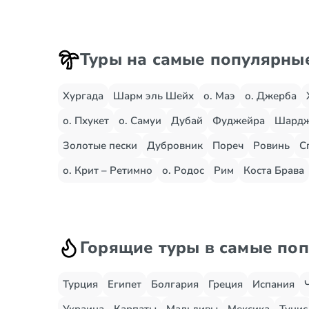
Туры на самые популярны
Хургада
Шарм эль Шейх
о. Маэ
о. Джерба
о. Пхукет
о. Самуи
Дубай
Фуджейра
Шард
Золотые пески
Дубровник
Пореч
Ровинь
С
о. Крит – Ретимно
о. Родос
Рим
Коста Брава
Горящие туры в самые по
Турция
Египет
Болгария
Греция
Испания