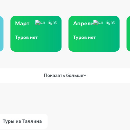
Март
Апрель
Туров нет
Туров нет
Показать больше
Туры из Таллина