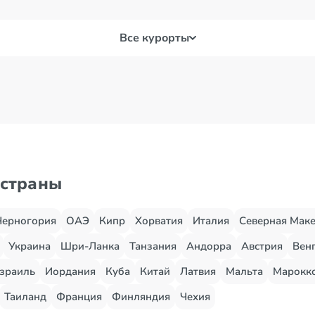
Все курорты
 страны
Черногория
ОАЭ
Кипр
Хорватия
Италия
Северная Мак
Украина
Шри-Ланка
Танзания
Андорра
Австрия
Вен
зраиль
Иордания
Куба
Китай
Латвия
Мальта
Марокк
Таиланд
Франция
Финляндия
Чехия