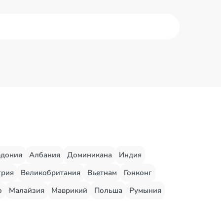
едония
Албания
Доминикана
Индия
грия
Великобритания
Вьетнам
Гонконг
о
Малайзия
Маврикий
Польша
Румыния