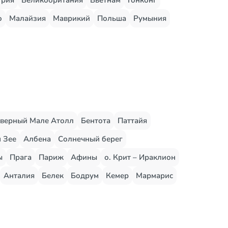
грия
Великобритания
Вьетнам
Гонконг
о
Малайзия
Маврикий
Польша
Румыния
верный Мале Атолл
Бентота
Паттайя
 Зее
Албена
Солнечный берег
ы
Прага
Париж
Афины
о. Крит – Ираклион
Анталия
Белек
Бодрум
Кемер
Мармарис