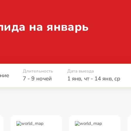
лида на январь
Длительность
Дата выезда
ние
7 - 9 ночей
1 янв
,
чт
-
14 янв
,
ср