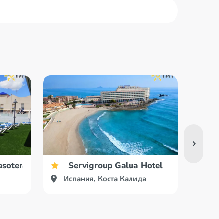
soterapia Hotel
Servigroup Galua Hotel
Испания, Коста Калида
Ис