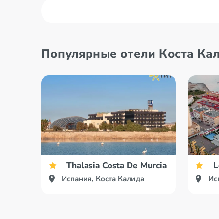
Коста Дель
о. Майо
Маресме
Популярные отели Коста Ка
Коста Дель Соль
Thalasia Costa De Murcia
L
Испания, Коста Калида
Ис