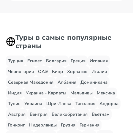
Туры в самые популярные
страны
Турция
Египет
Болгария
Греция
Испания
Черногория
ОАЭ
Кипр
Хорватия
Италия
Северная Македония
Албания
Доминикана
Индия
Украина - Карпаты
Мальдивы
Мексика
Тунис
Украина
Шри-Ланка
Танзания
Андорра
Австрия
Венгрия
Великобритания
Вьетнам
Гонконг
Нидерланды
Грузия
Германия