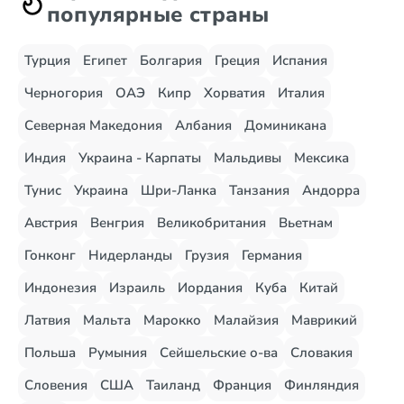
популярные страны
Турция
Египет
Болгария
Греция
Испания
Черногория
ОАЭ
Кипр
Хорватия
Италия
Северная Македония
Албания
Доминикана
Индия
Украина - Карпаты
Мальдивы
Мексика
Тунис
Украина
Шри-Ланка
Танзания
Андорра
Австрия
Венгрия
Великобритания
Вьетнам
Гонконг
Нидерланды
Грузия
Германия
Индонезия
Израиль
Иордания
Куба
Китай
Латвия
Мальта
Марокко
Малайзия
Маврикий
Польша
Румыния
Сейшельские о-ва
Словакия
Словения
США
Таиланд
Франция
Финляндия