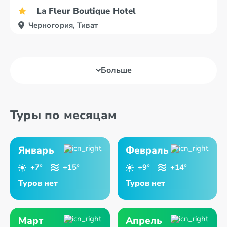
La Fleur Boutique Hotel
Черногория, Тиват
Больше
Туры по месяцам
Январь
Февраль
+7°
+15°
+9°
+14°
Туров нет
Туров нет
Март
Апрель