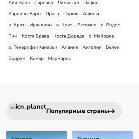
Айя Напа
Ларнака
Лимассол
Пафос
Карловы Вары
Прага
Париж
Афины
о. Крит – Ираклион
о. Крит – Ретимно
о. Родос
Рим
Коста Брава
Коста Дорада
о. Майорка
о. Тенерифе (Канары)
Алания
Анталия
Белек
Бодрум
Кемер
Мармарис
Популярные страны