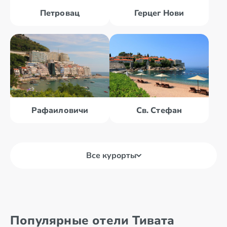
Петровац
Герцег Нови
Рафаиловичи
Св. Стефан
Все курорты
Бар
Будва
Популярные отели Тивата
Бечичи
Герцег Нови