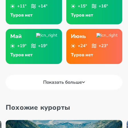
+11°
+14°
+15°
+16°
Туров нет
Туров нет
Май
Июнь
+19°
+19°
+24°
+23°
Туров нет
Туров нет
Показать больше
Похожие курорты