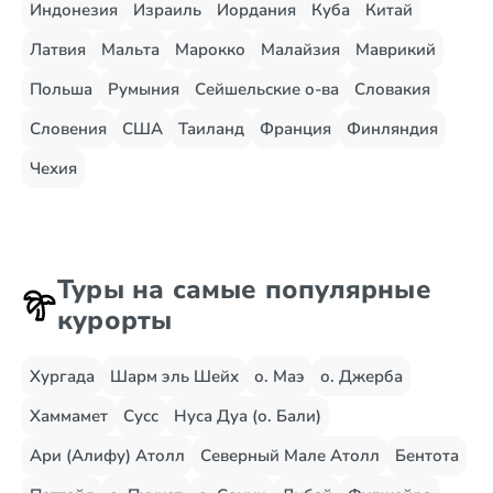
Индонезия
Израиль
Иордания
Куба
Китай
Латвия
Мальта
Марокко
Малайзия
Маврикий
Польша
Румыния
Сейшельские о-ва
Словакия
Словения
США
Таиланд
Франция
Финляндия
Чехия
Туры на самые популярные
курорты
Хургада
Шарм эль Шейх
о. Маэ
о. Джерба
Хаммамет
Сусс
Нуса Дуа (о. Бали)
Ари (Алифу) Атолл
Северный Мале Атолл
Бентота