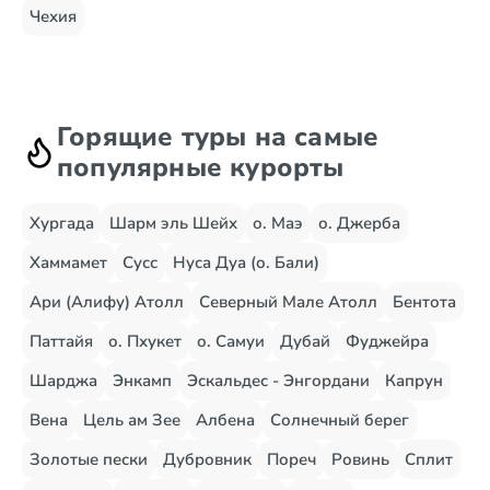
Чехия
Горящие туры на самые
популярные курорты
Хургада
Шарм эль Шейх
о. Маэ
о. Джерба
Хаммамет
Сусс
Нуса Дуа (о. Бали)
Ари (Алифу) Атолл
Северный Мале Атолл
Бентота
Паттайя
о. Пхукет
о. Самуи
Дубай
Фуджейра
Шарджа
Энкамп
Эскальдес - Энгордани
Капрун
Вена
Цель ам Зее
Албена
Солнечный берег
Золотые пески
Дубровник
Пореч
Ровинь
Сплит