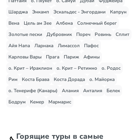
Паттайя
о. Пхукет
о. Самуи
Дубай
Фуджейра
Шарджа
Энкамп
Эскальдес - Энгордани
Капрун
Вена
Цель ам Зее
Албена
Солнечный берег
Золотые пески
Дубровник
Пореч
Ровинь
Сплит
Айя Напа
Ларнака
Лимассол
Пафос
Карловы Вары
Прага
Париж
Афины
о. Крит – Ираклион
о. Крит – Ретимно
о. Родос
Рим
Коста Брава
Коста Дорада
о. Майорка
о. Тенерифе (Канары)
Алания
Анталия
Белек
Бодрум
Кемер
Мармарис
Горящие туры в самые