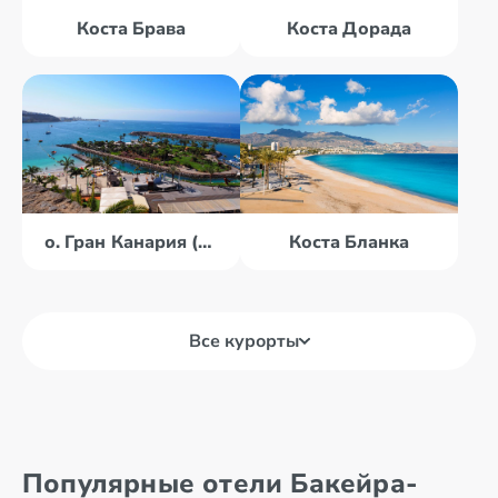
Коста Брава
Коста Дорада
о. Гран Канария (Канары)
Коста Бланка
Все курорты
Коста Дель
о. Майорка
Маресме
Коста Дель
Популярные отели Бакейра-
Соль