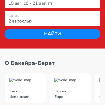
15 авг
,
сб
-
21 авг
,
пт
Туристы
2 взрослых
НАЙТИ
О Бакейра-Берет
Язык
Валюта
По
Испанский
Евро
04