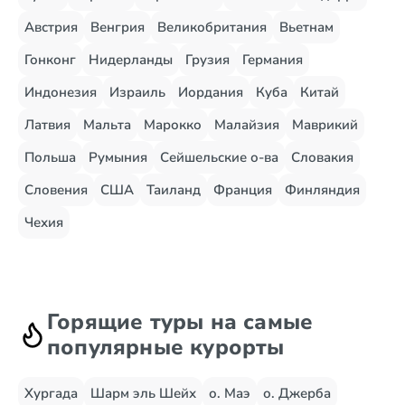
Австрия
Венгрия
Великобритания
Вьетнам
Гонконг
Нидерланды
Грузия
Германия
Индонезия
Израиль
Иордания
Куба
Китай
Латвия
Мальта
Марокко
Малайзия
Маврикий
Польша
Румыния
Сейшельские о-ва
Словакия
Словения
США
Таиланд
Франция
Финляндия
Чехия
Горящие туры на самые
популярные курорты
Хургада
Шарм эль Шейх
о. Маэ
о. Джерба