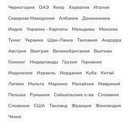
Черногория
ОАЭ
Кипр
Хорватия
Италия
Северная Македония
Албания
Доминикана
Индия
Украина - Карпаты
Мальдивы
Мексика
Тунис
Украина
Шри-Ланка
Танзания
Андорра
Австрия
Венгрия
Великобритания
Вьетнам
Гонконг
Нидерланды
Грузия
Германия
Индонезия
Израиль
Иордания
Куба
Китай
Латвия
Мальта
Марокко
Малайзия
Маврикий
Польша
Румыния
Сейшельские о-ва
Словакия
Словения
США
Таиланд
Франция
Финляндия
Чехия