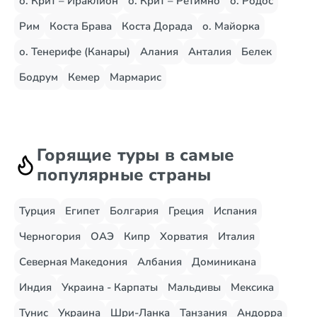
о. Крит – Ираклион
о. Крит – Ретимно
о. Родос
Рим
Коста Брава
Коста Дорада
о. Майорка
о. Тенерифе (Канары)
Алания
Анталия
Белек
Бодрум
Кемер
Мармарис
Горящие туры в самые
популярные страны
Турция
Египет
Болгария
Греция
Испания
Черногория
ОАЭ
Кипр
Хорватия
Италия
Северная Македония
Албания
Доминикана
Индия
Украина - Карпаты
Мальдивы
Мексика
Тунис
Украина
Шри-Ланка
Танзания
Андорра