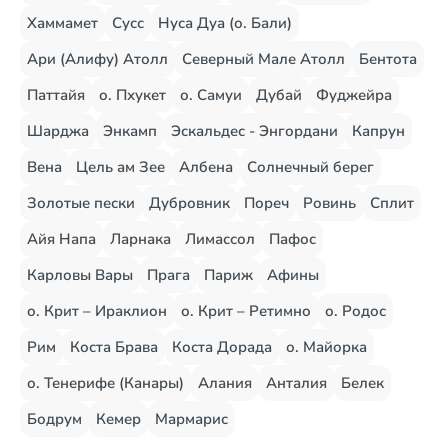
Хаммамет
Сусс
Нуса Дуа (о. Бали)
Ари (Алифу) Атолл
Северный Мале Атолл
Бентота
Паттайя
о. Пхукет
о. Самуи
Дубай
Фуджейра
Шарджа
Энкамп
Эскальдес - Энгордани
Капрун
Вена
Цель ам Зее
Албена
Солнечный берег
Золотые пески
Дубровник
Пореч
Ровинь
Сплит
Айя Напа
Ларнака
Лимассол
Пафос
Карловы Вары
Прага
Париж
Афины
о. Крит – Ираклион
о. Крит – Ретимно
о. Родос
Рим
Коста Брава
Коста Дорада
о. Майорка
о. Тенерифе (Канары)
Алания
Анталия
Белек
Бодрум
Кемер
Мармарис