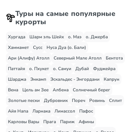
Туры на самые популярные
курорты
Хургада
Шарм эль Шейх
о. Маэ
о. Джерба
Хаммамет
Сусс
Нуса Дуа (о. Бали)
Ари (Алифу) Атолл
Северный Мале Атолл
Бентота
Паттайя
о. Пхукет
о. Самуи
Дубай
Фуджейра
Шарджа
Энкамп
Эскальдес - Энгордани
Капрун
Вена
Цель ам Зее
Албена
Солнечный берег
Золотые пески
Дубровник
Пореч
Ровинь
Сплит
Айя Напа
Ларнака
Лимассол
Пафос
Карловы Вары
Прага
Париж
Афины